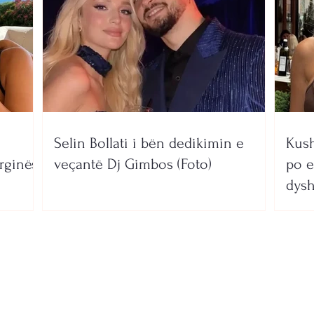
Selin Bollati i bën dedikimin e
Kush
rginës
veçantë Dj Gimbos (Foto)
po e
dysh