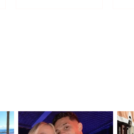
KATEGORIA E DYTË/
Pogr
FSHF zyrtarizon dy grupet
Skën
për sezonin e ri, ja ku
merk
luajnë Devolli dhe Maliqi!