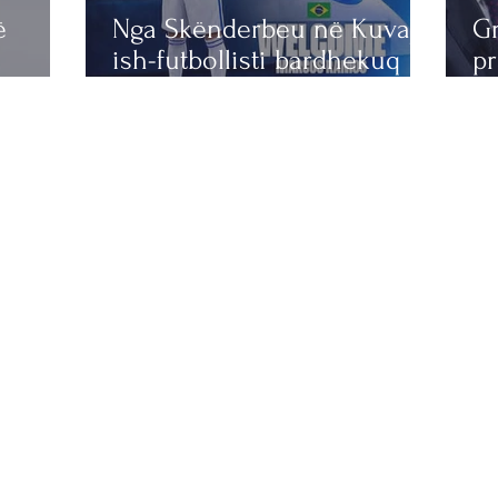
ë
Nga Skënderbeu në Kuvajt,
G
ish-futbollisti bardhekuq
pr
gjen skuadrën e re
Be
lu