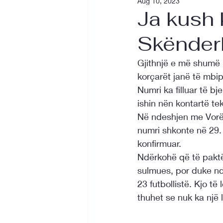
Aug 10, 2023
Ja kush k
Skënder
Gjithnjë e më shumë rr
korçarët janë të mbip
Numri ka filluar të bje
ishin nën kontartë t
Në ndeshjen me Vorën 
numri shkonte në 29. 
konfirmuar. 
Ndërkohë që të paktë
sulmues, por duke nde
23 futbollistë. Kjo t
thuhet se nuk ka një l