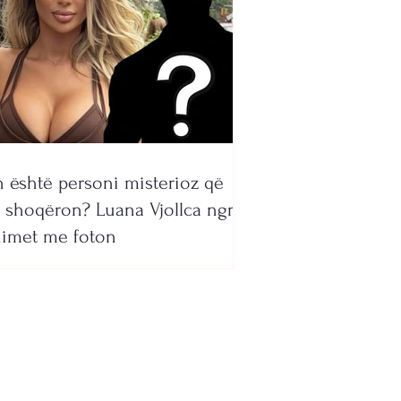
 është personi misterioz që
 shoqëron? Luana Vjollca ngre
imet me foton