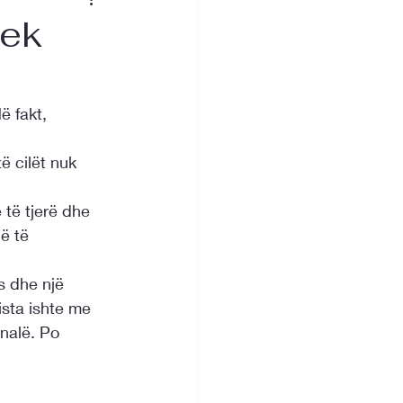
tek
ë fakt, 
të cilët nuk 
 të tjerë dhe 
ë të 
s dhe një 
sta ishte me 
nalë. Po 