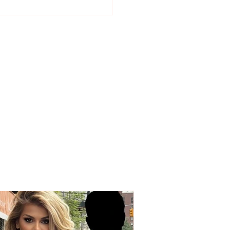
adeci sfidon
derbeun dhe Tiranën,
atoja nuk ka mbaruar