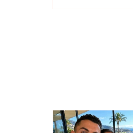
Nga Skënderbeu në Kuvajt,
ish-futbollisti bardhekuq
gjen skuadrën e re