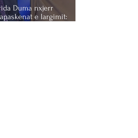
rida Duma nxjerr
apaskenat e largimit:
risha e ktheu PD-në në
ftë me vetveten