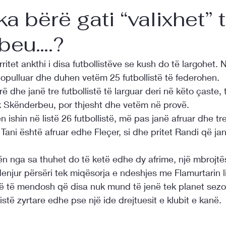
a bërë gati “valixhet” 
beu….?
itet ankthi i disa futbollistëve se kush do të largohet. N
opulluar dhe duhen vetëm 25 futbollistë të federohen. 
rë dhe janë tre futbollistë të larguar deri në këto çaste, 
ek Skënderbeu, por thjesht dhe vetëm në provë. 
ishin në listë 26 futbollistë, më pas janë afruar dhe tre
Tani është afruar edhe Fleçer, si dhe pritet Randi që jan
n nga sa thuhet do të ketë edhe dy afrime, një mbrojtë
njur përsëri tek miqësorja e ndeshjes me Flamurtarin li
ë lë të mendosh që disa nuk mund të jenë tek planet sezo
istë zyrtare edhe pse një ide drejtuesit e klubit e kanë.