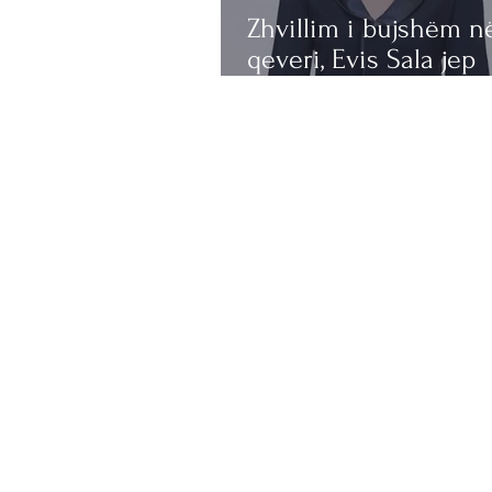
Zhvillim i bujshëm n
qeveri, Evis Sala jep
dorëheqjen?