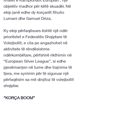
objektiv madhor për këtë skuadër. Në 
ekip janë edhe dy korçarët Xhulio 
Lumani dhe Samuel Driza.
Ky ekip përfaqësues është një ndër 
prioritetet e Federatës Shqiptare të 
Volejbollit, e cila po angazhohet në 
aktivitete të rëndësishme 
ndërkombëtare, përfshirë rikthimin në 
“European Silver League”, si edhe 
pjesëmarrjen në turne dhe trajnime të 
tjera, me synimin për të siguruar një 
përfaqësim sa më dinjitoz të volejbollit 
shqiptar.
“KORÇA BOOM”