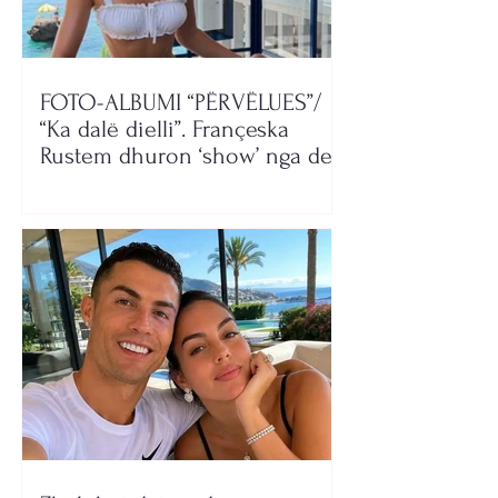
FOTO-ALBUMI “PËRVËLUES”/
“Ka dalë dielli”. Françeska
Rustem dhuron ‘show’ nga deti