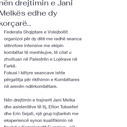
nën drejtimin e Jani
Melkës edhe dy
korçarë...
Federata Shqiptare e Volejbollit 
organizoi për dy ditë me radhë seanca 
stërvitore intensive me ekipin 
kombëtar të meshkujve, të cilat u 
zhvilluan në Palestrën e Lojërave në 
Farkë.
Fokusi i këtyre seancave ishte 
përgatitja për rikthimin e Kombëtares 
në arenën ndërkombëtare.
Nën drejtimin e trajnerit Jani Melka 
dhe asistentëve të tij, Elton Tukseferi 
dhe Erin Sejati, një grup lojtarësh me 
eksperiencë synon kualifikimin në 
finalet e Kampionatit Europian , një 