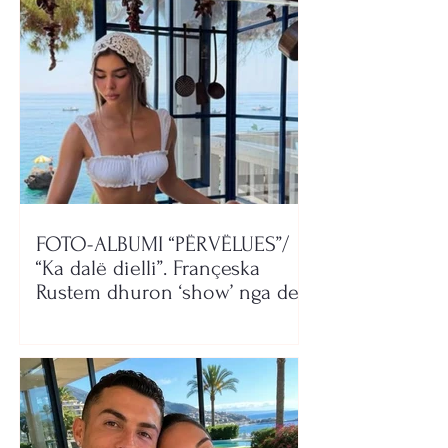
FOTO-ALBUMI “PËRVËLUES”/
“Ka dalë dielli”. Françeska
Rustem dhuron ‘show’ nga deti