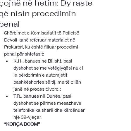
çojnë në hetim: Dy raste
që nisin procedimin
penal
Shërbimet e Komisariatit të Policisë 
Devoll kanë referuar materialet në 
Prokurori, ku është filluar procedimi 
penal për shtetasit:
K.H., banues në Bilisht, pasi 
dyshohet se me vetëgjyqësi nuk i 
le përdorimin e automjetit 
bashkëshortes së tij, me të cilën 
janë në proces divorci;
T.R., banues në Durrës, pasi 
dyshohet se përmes mesazheve 
telefonike ka sharë dhe kërcënuar 
një 39-vjeçar.
“KORÇA BOOM”