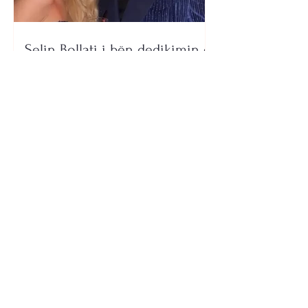
Selin Bollati i bën dedikimin e
veçantë Dj Gimbos (Foto)