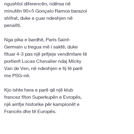
ngushtoi diferencën, ndërsa në 
minutën 90+5 Gonçalo Ramos barazoi 
shifrat, duke e çuar ndeshjen në 
penallti.
Nga pika e bardhë, Paris Saint-
Germain u tregua më i saktë, duke 
fituar 4-3 pas një pritjeje vendimtare të 
portierit Lucas Chevalier ndaj Micky 
Van de Ven, në ndeshjen e tij të parë 
me PSG-në.
Kjo ishte hera e parë që një klub 
francez fiton Superkupën e Evropës, 
një arritje historike për kampionët e 
Francës dhe të Europës.