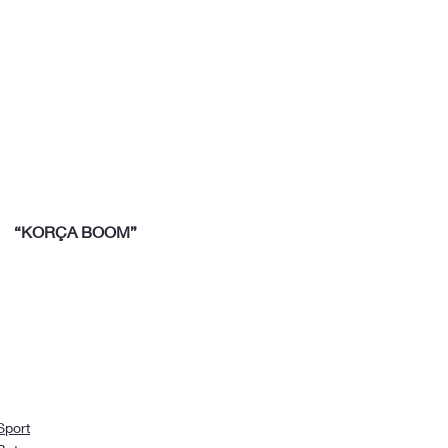
“KORÇA BOOM”
Sport