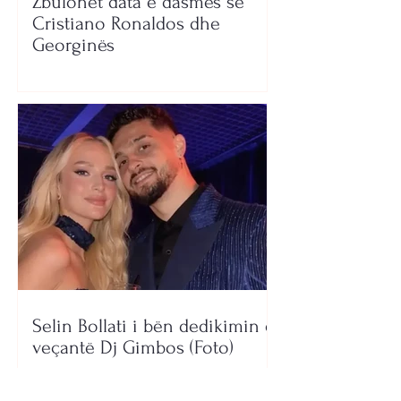
Zbulohet data e dasmës së
Cristiano Ronaldos dhe
Georginës
Selin Bollati i bën dedikimin e
veçantë Dj Gimbos (Foto)