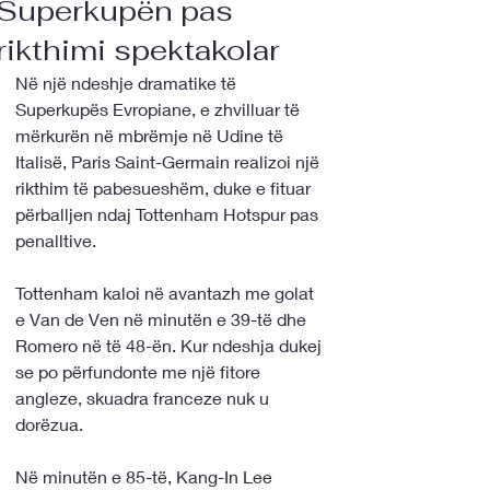
Superkupën pas
rikthimi spektakolar
Në një ndeshje dramatike të 
Superkupës Evropiane, e zhvilluar të 
mërkurën në mbrëmje në Udine të 
Italisë, Paris Saint-Germain realizoi një 
rikthim të pabesueshëm, duke e fituar 
përballjen ndaj Tottenham Hotspur pas 
penalltive.
Tottenham kaloi në avantazh me golat 
e Van de Ven në minutën e 39-të dhe 
Romero në të 48-ën. Kur ndeshja dukej 
se po përfundonte me një fitore 
angleze, skuadra franceze nuk u 
dorëzua.
Në minutën e 85-të, Kang-In Lee 