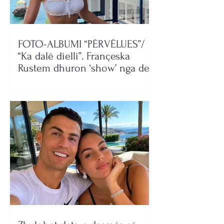
FOTO-ALBUMI “PËRVËLUES”/
“Ka dalë dielli”. Françeska
Rustem dhuron ‘show’ nga deti