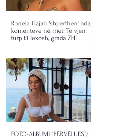
Ronela Hajati 'shpërthen' ndaj
komenteve në rrjet: Të vjen
turp t'i lexosh, grada ZH!
FOTO-ALBUMI “PËRVËLUES”/