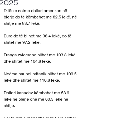
2025
Ditën e sotme dollari amerikan në 
blerje do të këmbehet me 82.5 lekë, në 
shitje me 83.7 lekë.
Euro do të blihet me 96.4 lekë, do të 
shitet me 97.2 lekë.
Franga zvicerane blihet me 103.8 lekë 
dhe shitet me 104.8 lekë.
Ndërsa paundi britanik blihet me 109.5 
lekë dhe shitet me 110.8 lekë.
Dollari kanadez këmbehet me 58.9 
lekë në blerje dhe me 60.3 lekë në 
shitje.
Për kursin e monedhave të tjera shihni 