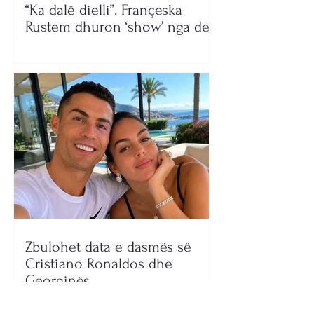
“Ka dalë dielli”. Françeska
Rustem dhuron ‘show’ nga deti
Zbulohet data e dasmës së
Cristiano Ronaldos dhe
Georginës