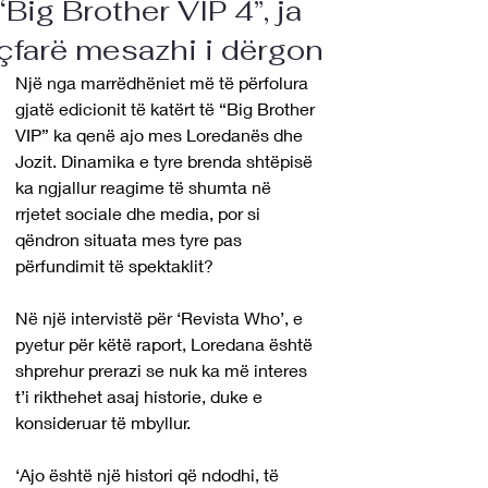
“Big Brother VIP 4”, ja
çfarë mesazhi i dërgon
Një nga marrëdhëniet më të përfolura 
gjatë edicionit të katërt të “Big Brother 
VIP” ka qenë ajo mes Loredanës dhe 
Jozit. Dinamika e tyre brenda shtëpisë 
ka ngjallur reagime të shumta në 
rrjetet sociale dhe media, por si 
qëndron situata mes tyre pas 
përfundimit të spektaklit?
Në një intervistë për ‘Revista Who’, e 
pyetur për këtë raport, Loredana është 
shprehur prerazi se nuk ka më interes 
t’i rikthehet asaj historie, duke e 
konsideruar të mbyllur.
‘Ajo është një histori që ndodhi, të 