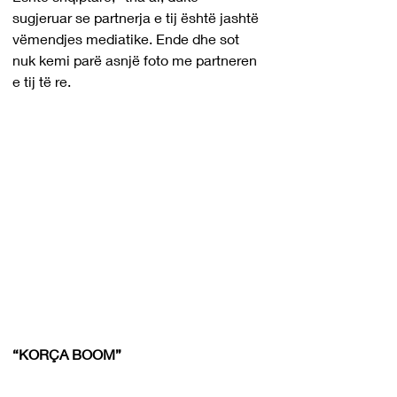
sugjeruar se partnerja e tij është jashtë 
vëmendjes mediatike. Ende dhe sot 
nuk kemi parë asnjë foto me partneren 
e tij të re.
“KORÇA BOOM”