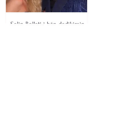
Selin Bollati i bën dedikimin e
veçantë Dj Gimbos (Foto)