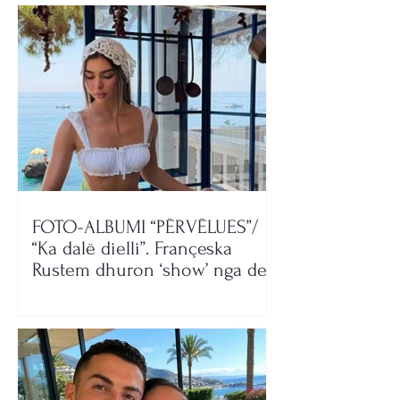
FOTO-ALBUMI “PËRVËLUES”/
“Ka dalë dielli”. Françeska
Rustem dhuron ‘show’ nga deti