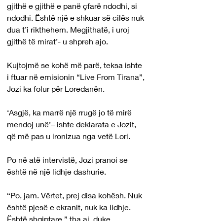
gjithë e gjithë e panë çfarë ndodhi, si 
ndodhi. Është një e shkuar së cilës nuk 
dua t’i rikthehem. Megjithatë, i uroj 
gjithë të mirat’- u shpreh ajo.
Kujtojmë se kohë më parë, teksa ishte 
i ftuar në emisionin “Live From Tirana”, 
Jozi ka folur për Loredanën.
‘Asgjë, ka marrë një rrugë jo të mirë 
mendoj unë’– ishte deklarata e Jozit, 
që më pas u ironizua nga vetë Lori.
Po në atë intervistë, Jozi pranoi se 
është në një lidhje dashurie.
“Po, jam. Vërtet, prej disa kohësh. Nuk 
është pjesë e ekranit, nuk ka lidhje. 
Është shqiptare,” tha ai, duke 