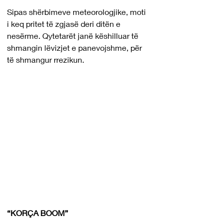
Sipas shërbimeve meteorologjike, moti 
i keq pritet të zgjasë deri ditën e 
nesërme. Qytetarët janë këshilluar të 
shmangin lëvizjet e panevojshme, për 
të shmangur rrezikun.
“KORÇA BOOM”