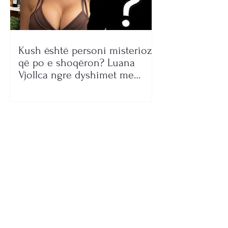
Kush është personi misterioz
që po e shoqëron? Luana
Vjollca ngre dyshimet me
foton