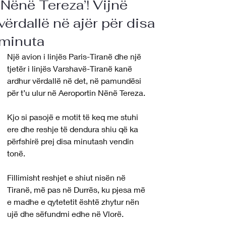
‘Nënë Tereza’! Vijnë
vërdallë në ajër për disa
minuta
Një avion i linjës Paris-Tiranë dhe një 
tjetër i linjës Varshavë-Tiranë kanë 
ardhur vërdallë në det, në pamundësi 
për t’u ulur në Aeroportin Nënë Tereza.
Kjo si pasojë e motit të keq me stuhi 
ere dhe reshje të dendura shiu që ka 
përfshirë prej disa minutash vendin 
tonë.
Fillimisht reshjet e shiut nisën në 
Tiranë, më pas në Durrës, ku pjesa më 
e madhe e qytetetit është zhytur nën 
ujë dhe sëfundmi edhe në Vlorë.