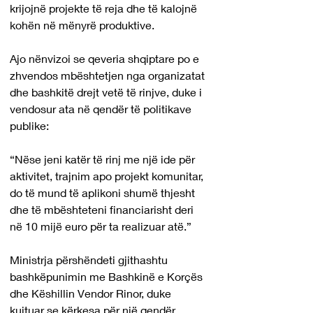
krijojnë projekte të reja dhe të kalojnë 
kohën në mënyrë produktive.
Ajo nënvizoi se qeveria shqiptare po e 
zhvendos mbështetjen nga organizatat 
dhe bashkitë drejt vetë të rinjve, duke i 
vendosur ata në qendër të politikave 
publike:
“Nëse jeni katër të rinj me një ide për 
aktivitet, trajnim apo projekt komunitar, 
do të mund të aplikoni shumë thjesht 
dhe të mbështeteni financiarisht deri 
në 10 mijë euro për ta realizuar atë.”
Ministrja përshëndeti gjithashtu 
bashkëpunimin me Bashkinë e Korçës 
dhe Këshillin Vendor Rinor, duke 
kujtuar se kërkesa për një qendër 