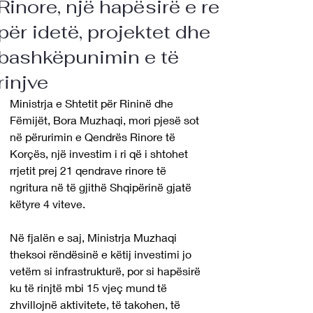
Rinore, një hapësirë e re
për idetë, projektet dhe
bashkëpunimin e të
rinjve
Ministrja e Shtetit për Rininë dhe 
Fëmijët, Bora Muzhaqi, mori pjesë sot 
në përurimin e Qendrës Rinore të 
Korçës, një investim i ri që i shtohet 
rrjetit prej 21 qendrave rinore të 
ngritura në të gjithë Shqipërinë gjatë 
këtyre 4 viteve.
Në fjalën e saj, Ministrja Muzhaqi 
theksoi rëndësinë e këtij investimi jo 
vetëm si infrastrukturë, por si hapësirë 
ku të rinjtë mbi 15 vjeç mund të 
zhvillojnë aktivitete, të takohen, të 