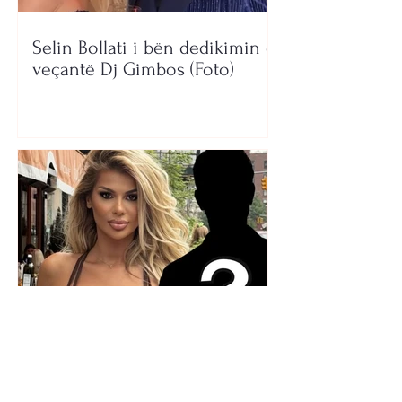
Selin Bollati i bën dedikimin e
veçantë Dj Gimbos (Foto)
Kush është personi misterioz
që po e shoqëron? Luana