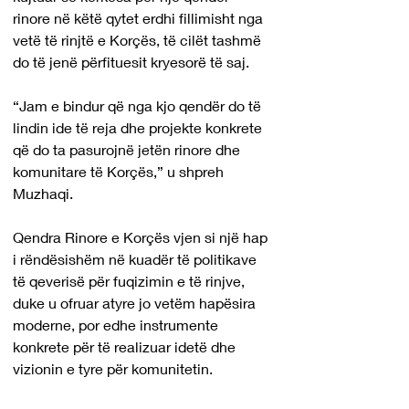
rinore në këtë qytet erdhi fillimisht nga 
vetë të rinjtë e Korçës, të cilët tashmë 
do të jenë përfituesit kryesorë të saj.
“Jam e bindur që nga kjo qendër do të 
lindin ide të reja dhe projekte konkrete 
që do ta pasurojnë jetën rinore dhe 
komunitare të Korçës,” u shpreh 
Muzhaqi.
Qendra Rinore e Korçës vjen si një hap 
i rëndësishëm në kuadër të politikave 
të qeverisë për fuqizimin e të rinjve, 
duke u ofruar atyre jo vetëm hapësira 
moderne, por edhe instrumente 
konkrete për të realizuar idetë dhe 
vizionin e tyre për komunitetin.