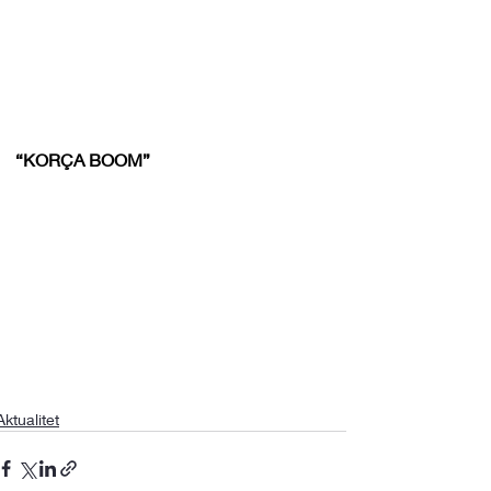
“KORÇA BOOM”
Aktualitet