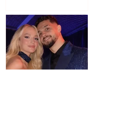
Selin Bollati i bën dedikimin e
veçantë Dj Gimbos (Foto)