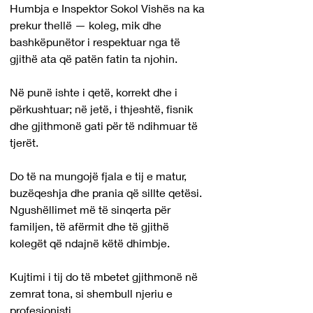
Humbja e Inspektor Sokol Vishës na ka 
prekur thellë — koleg, mik dhe 
bashkëpunëtor i respektuar nga të 
gjithë ata që patën fatin ta njohin.
Në punë ishte i qetë, korrekt dhe i 
përkushtuar; në jetë, i thjeshtë, fisnik 
dhe gjithmonë gati për të ndihmuar të 
tjerët.
Do të na mungojë fjala e tij e matur, 
buzëqeshja dhe prania që sillte qetësi. 
Ngushëllimet më të sinqerta për 
familjen, të afërmit dhe të gjithë 
kolegët që ndajnë këtë dhimbje.
Kujtimi i tij do të mbetet gjithmonë në 
zemrat tona, si shembull njeriu e 
profesionisti. 