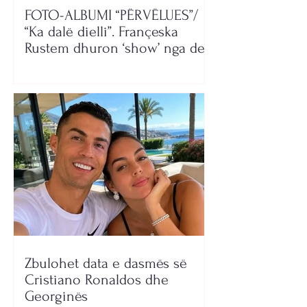
FOTO-ALBUMI “PËRVËLUES”/
“Ka dalë dielli”. Françeska
Rustem dhuron ‘show’ nga deti
Zbulohet data e dasmës së
Cristiano Ronaldos dhe
Georginës