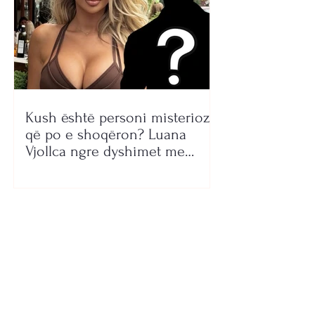
Kush është personi misterioz
që po e shoqëron? Luana
Vjollca ngre dyshimet me
foton