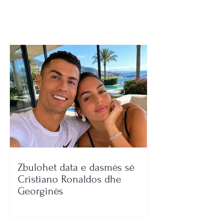
stol, Noha fiton zemrat
e tifozëve
Zbulohet data e dasmës së
Cristiano Ronaldos dhe
Georginës