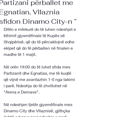
Partizani përballet me
Egnatian, Vllaznia
sfidon Dinamo City-n ”
Ditën e mërkurë do të luhen ndeshjet e 
kthimit gjysmëfinale të Kupës së 
Shqipërisë, që do të përcaktojnë edhe 
ekipet që do të përballen në finalen e 
madhe të 1 majit.
Në orën 19:00 do të luhet sfida mes 
Partizanit dhe Egnatias, me të kuqtë 
që vijnë me avantazhin 1-0 nga takimi 
i parë. Ndeshja do të zhvillohet në 
“Arena e Demave”.
Në ndeshjen tjetër gjysmëfinale mes 
Dinamo City dhe Vllaznisë, gjithçka 
është e hapur pasi ndeshja e parë 