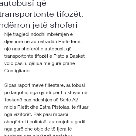
autobusi që
transportonte tifozët,
ndërron jetë shoferi
Një tragjedi ndodhi mbrëmjen e 
djeshme në autostradën Rieti-Terni: 
një nga shoferët e autobusit që 
transportonte tifozët e Pistoia Basket 
vdiq pasi u qëllua me gurë pranë 
Contigliano.
Sipas raportimeve fillestare, autobusi 
po largohej nga qyteti për t’u kthyer në 
Toskanë pas ndeshjes së Serie A2 
midis Rietit dhe Estra Pistoias, të fituar 
nga vizitorët. Pak pasi mbaroi 
shoqërimi i policisë, automjeti u godit 
nga gurë dhe objekte të tjera të 
hedhura nga njerëz të panjohur.