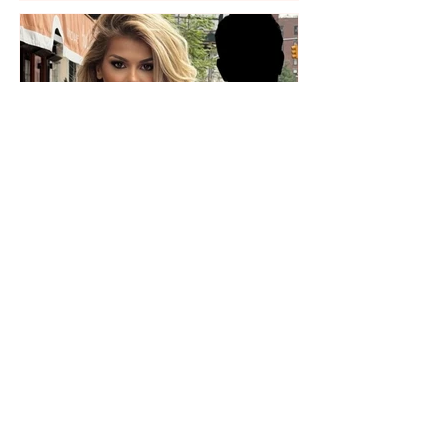
Kush është personi misterioz
që po e shoqëron? Luana
Vjollca ngre dyshimet me
foton