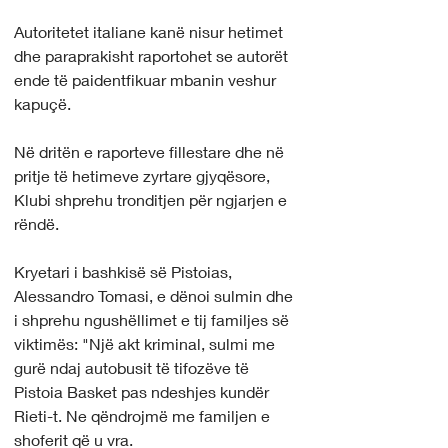
Autoritetet italiane kanë nisur hetimet 
dhe paraprakisht raportohet se autorët 
ende të paidentfikuar mbanin veshur 
kapuçë.
Në dritën e raporteve fillestare dhe në 
pritje të hetimeve zyrtare gjyqësore, 
Klubi shprehu tronditjen për ngjarjen e 
rëndë.
Kryetari i bashkisë së Pistoias, 
Alessandro Tomasi, e dënoi sulmin dhe 
i shprehu ngushëllimet e tij familjes së 
viktimës: "Një akt kriminal, sulmi me 
gurë ndaj autobusit të tifozëve të 
Pistoia Basket pas ndeshjes kundër 
Rieti-t. Ne qëndrojmë me familjen e 
shoferit që u vra.