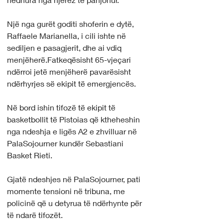
Një nga gurët goditi shoferin e dytë, 
Raffaele Marianella, i cili ishte në 
sediljen e pasagjerit, dhe ai vdiq 
menjëherë.Fatkeqësisht 65-vjeçari 
ndërroi jetë menjëherë pavarësisht 
ndërhyrjes së ekipit të emergjencës.
Në bord ishin tifozë të ekipit të 
basketbollit të Pistoias që ktheheshin 
nga ndeshja e ligës A2 e zhvilluar në 
PalaSojourner kundër Sebastiani 
Basket Rieti.
Gjatë ndeshjes në PalaSojourner, pati 
momente tensioni në tribuna, me 
policinë që u detyrua të ndërhynte për 
të ndarë tifozët.