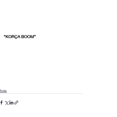
“KORÇA BOOM”
Bote