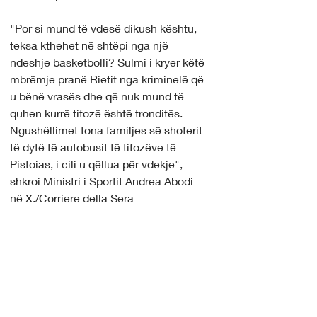
"Por si mund të vdesë dikush kështu, 
teksa kthehet në shtëpi nga një 
ndeshje basketbolli? Sulmi i kryer këtë 
mbrëmje pranë Rietit nga kriminelë që 
u bënë vrasës dhe që nuk mund të 
quhen kurrë tifozë është tronditës. 
Ngushëllimet tona familjes së shoferit 
të dytë të autobusit të tifozëve të 
Pistoias, i cili u qëllua për vdekje", 
shkroi Ministri i Sportit Andrea Abodi 
në X./Corriere della Sera