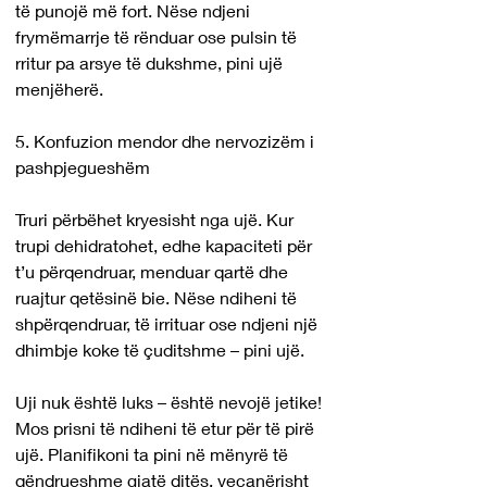
të punojë më fort. Nëse ndjeni 
frymëmarrje të rënduar ose pulsin të 
rritur pa arsye të dukshme, pini ujë 
menjëherë.
5. Konfuzion mendor dhe nervozizëm i 
pashpjegueshëm
Truri përbëhet kryesisht nga ujë. Kur 
trupi dehidratohet, edhe kapaciteti për 
t’u përqendruar, menduar qartë dhe 
ruajtur qetësinë bie. Nëse ndiheni të 
shpërqendruar, të irrituar ose ndjeni një 
dhimbje koke të çuditshme – pini ujë.
Uji nuk është luks – është nevojë jetike!
Mos prisni të ndiheni të etur për të pirë 
ujë. Planifikoni ta pini në mënyrë të 
qëndrueshme gjatë ditës, veçanërisht 