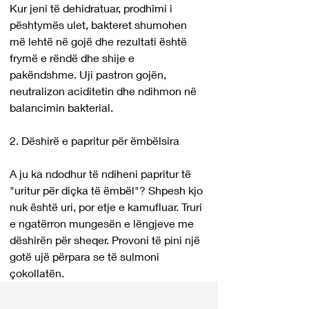
Kur jeni të dehidratuar, prodhimi i 
pështymës ulet, bakteret shumohen 
më lehtë në gojë dhe rezultati është 
frymë e rëndë dhe shije e 
pakëndshme. Uji pastron gojën, 
neutralizon aciditetin dhe ndihmon në 
balancimin bakterial.
2. Dëshirë e papritur për ëmbëlsira
A ju ka ndodhur të ndiheni papritur të 
"uritur për diçka të ëmbël"? Shpesh kjo 
nuk është uri, por etje e kamufluar. Truri 
e ngatërron mungesën e lëngjeve me 
dëshirën për sheqer. Provoni të pini një 
gotë ujë përpara se të sulmoni 
çokollatën.