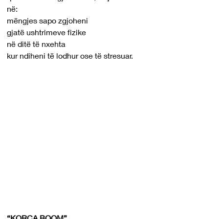
në:
mëngjes sapo zgjoheni
gjatë ushtrimeve fizike
në ditë të nxehta
kur ndiheni të lodhur ose të stresuar.
“KORÇA BOOM”