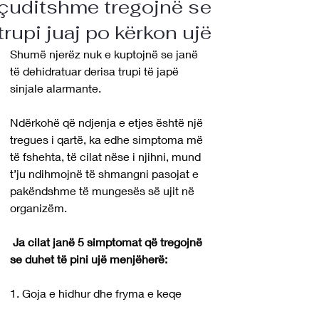
çuditshme tregojnë se
trupi juaj po kërkon ujë
Shumë njerëz nuk e kuptojnë se janë 
të dehidratuar derisa trupi të japë 
sinjale alarmante. 
Ndërkohë që ndjenja e etjes është një 
tregues i qartë, ka edhe simptoma më 
të fshehta, të cilat nëse i njihni, mund 
t’ju ndihmojnë të shmangni pasojat e 
pakëndshme të mungesës së ujit në 
organizëm.
 Ja cilat janë 5 simptomat që tregojnë 
se duhet të pini ujë menjëherë:
1. Goja e hidhur dhe fryma e keqe