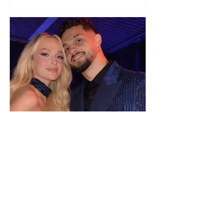
Selin Bollati i bën dedikimin e
veçantë Dj Gimbos (Foto)