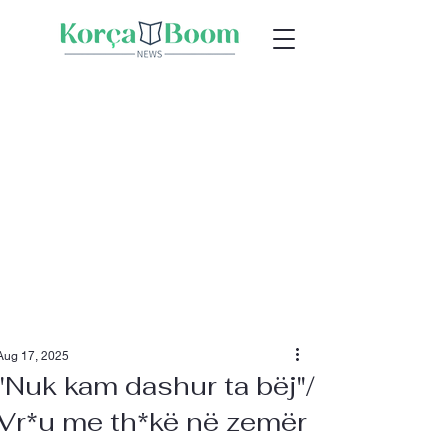
Aug 17, 2025
"Nuk kam dashur ta bëj"/
Vr*u me th*kë në zemër