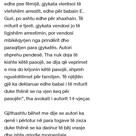
edhe pse fëmijë, gjykata vlerësoi të 
vlefshëm arrestit, edhe për babain E. 
Guri, po ashtu edhe për xhaxhain. Të 
miturit e tjerë, gjykata vendosi jo të 
ligjshëm arrestimin, por vendosi 
mbikëqyrjen nga prindërit dhe 
paraqitjen para gjykatës. Autori 
shprehu pendesë. Tha nuk doja të 
kishte këtë pasojë, se dija që veprimet 
e mia do krijonin këtë pasojë, shpreh 
ngushëllimet për familjen. Të njëjtën 
gjë ka deklaruar edhe babai i të miturit 
duke thënë se na vjen keq për 
pasojën”, tha avokati i autorit 14-vjeçar.
Gjithashtu bëhet me dije se autori ka 
qenë i përlotur në para togave të zeza 
duke thënë se ka dashur të bëj vrasje 
dhe ishte grindje momentale.