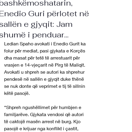
bashkëmoshatarin,
Enedio Guri përlotet në
sallën e gjyqit: Jam
shumë i penduar...
Ledian Spaho avokati i Enedio Gurit ka 
folur për mediat, pasi gjykata e Korçës 
dha masat për tetë të arrestuarit për 
vrasjen e 14-vjeçarit në Pirg të Maliqit. 
Avokati u shpreh se autori ka shprehur 
pendesë në sallën e gjyqit duke thënë 
se nuk donte që veprimet e tij të sillnin 
këtë pasojë.
“Shpreh ngushëllimet për humbjen e 
familjarëve. Gjykata vendosi që autori 
të caktojë masën arrest në burg. Kjo 
pasojë e krijuar nga konflikt i çastit, 