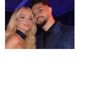
Selin Bollati i bën dedikimin e
veçantë Dj Gimbos (Foto)