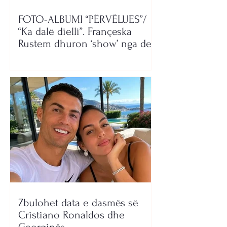
FOTO-ALBUMI “PËRVËLUES”/
“Ka dalë dielli”. Françeska
Rustem dhuron ‘show’ nga deti
Zbulohet data e dasmës së
Cristiano Ronaldos dhe