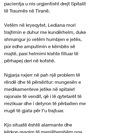
pacientja u nis urgjentisht drejt Spitalit 
të Traumës në Tiranë.
Vetëm në kryeqytet, Lediana mori 
trajtimin e duhur me kundërhelm, duke 
shmangur jo vetëm humbjen e jetës, 
por edhe amputimin e këmbës së 
majtë, pasi helmimi kishte filluar të 
përhapej deri në kofshë.
Ngjarja nxjerr në pah një problem të 
rëndë dhe të përsëritur: mungesën e 
medikamenteve jetike në spitalet 
rajonale të vendit, që i lë qytetarët të 
rrezikuar dhe i detyron të përballen me 
rrugë të gjata për t’u trajtuar.
Kjo situatë është alarmante dhe 
kërkon reagim të menjëhershëm nga 