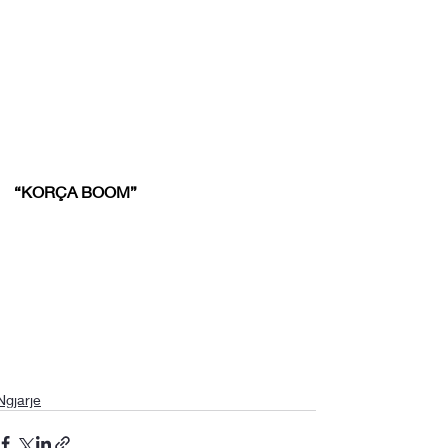
“KORÇA BOOM”
Ngjarje