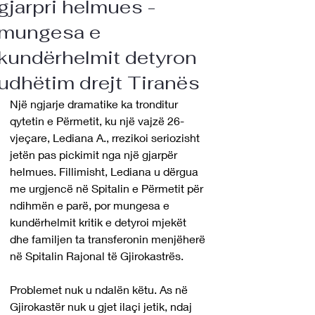
gjarpri helmues -
mungesa e
kundërhelmit detyron
udhëtim drejt Tiranës
Një ngjarje dramatike ka tronditur 
qytetin e Përmetit, ku një vajzë 26-
vjeçare, Lediana A., rrezikoi seriozisht 
jetën pas pickimit nga një gjarpër 
helmues. Fillimisht, Lediana u dërgua 
me urgjencë në Spitalin e Përmetit për 
ndihmën e parë, por mungesa e 
kundërhelmit kritik e detyroi mjekët 
dhe familjen ta transferonin menjëherë 
në Spitalin Rajonal të Gjirokastrës.
Problemet nuk u ndalën këtu. As në 
Gjirokastër nuk u gjet ilaçi jetik, ndaj 