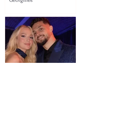
Georginës
Selin Bollati i bën dedikimin e
veçantë Dj Gimbos (Foto)