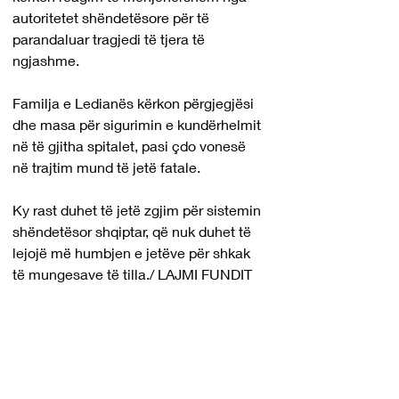
autoritetet shëndetësore për të 
parandaluar tragjedi të tjera të 
ngjashme.
Familja e Ledianës kërkon përgjegjësi 
dhe masa për sigurimin e kundërhelmit 
në të gjitha spitalet, pasi çdo vonesë 
në trajtim mund të jetë fatale.
Ky rast duhet të jetë zgjim për sistemin 
shëndetësor shqiptar, që nuk duhet të 
lejojë më humbjen e jetëve për shkak 
të mungesave të tilla./ LAJMI FUNDIT