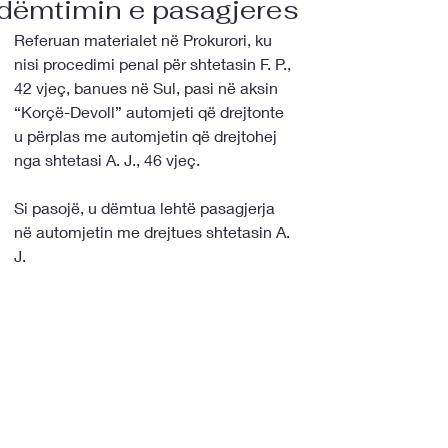
dëmtimin e pasagjeres
Referuan materialet në Prokurori, ku 
nisi procedimi penal për shtetasin F. P., 
42 vjeç, banues në Sul, pasi në aksin 
“Korçë-Devoll” automjeti që drejtonte 
u përplas me automjetin që drejtohej 
nga shtetasi A. J., 46 vjeç. 
Si pasojë, u dëmtua lehtë pasagjerja 
në automjetin me drejtues shtetasin A. 
J.