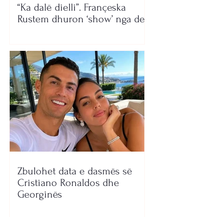
“Ka dalë dielli”. Françeska
Rustem dhuron ‘show’ nga deti
Zbulohet data e dasmës së
Cristiano Ronaldos dhe
Georginës