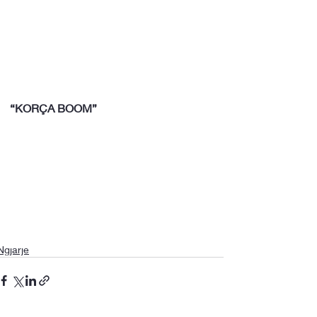
“KORÇA BOOM”
Ngjarje