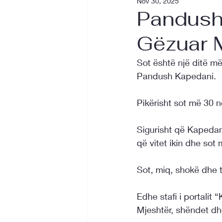
Nov 30, 2025
Pandush
Gëzuar M
Sot është një ditë më
Pandush Kapedani. 
Pikërisht sot më 30 në
Sigurisht që Kapedani
që vitet ikin dhe sot 
Sot, miq, shokë dhe t
Edhe stafi i portali
Mjeshtër, shëndet dhe