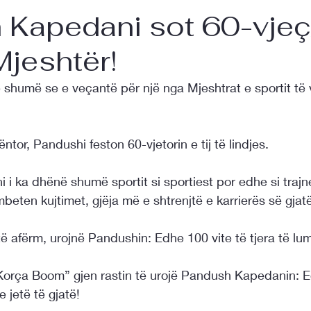
 Kapedani sot 60-vjeç
jeshtër!
 shumë se e veçantë për një nga Mjeshtrat e sportit të vo
ntor, Pandushi feston 60-vjetorin e tij të lindjes.
 i ka dhënë shumë sportit si sportiest por edhe si trajn
mbeten kujtimet, gjëja më e shtrenjtë e karrierës së gjatë 
ë afërm, urojnë Pandushin: Edhe 100 vite të tjera të lum
t “Korça Boom” gjen rastin të urojë Pandush Kapedanin: 
 jetë të gjatë!