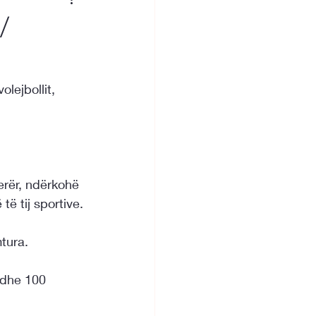
/
lejbollit, 
erër, ndërkohë 
të tij sportive.
tura.
Edhe 100 