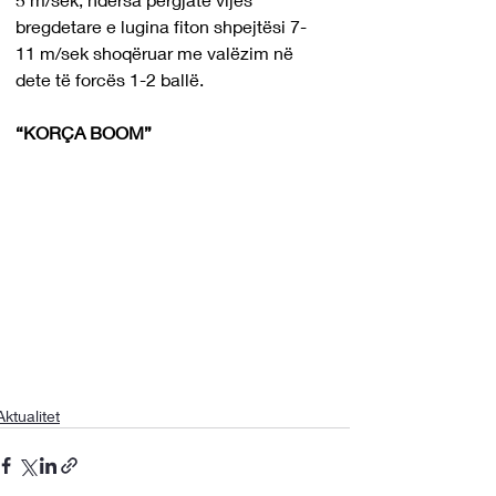
bregdetare e lugina fiton shpejtësi 7-
11 m/sek shoqëruar me valëzim në 
dete të forcës 1-2 ballë.
“KORÇA BOOM”
Aktualitet