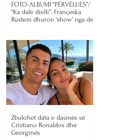
FOTO-ALBUMI “PËRVËLUES”/
“Ka dalë dielli”. Françeska
Rustem dhuron ‘show’ nga deti
Zbulohet data e dasmës së
Cristiano Ronaldos dhe
Georginës