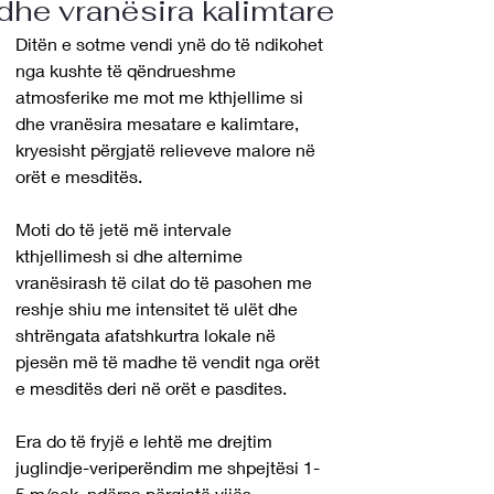
dhe vranësira kalimtare
Ditën e sotme vendi ynë do të ndikohet 
nga kushte të qëndrueshme 
atmosferike me mot me kthjellime si 
dhe vranësira mesatare e kalimtare, 
kryesisht përgjatë relieveve malore në 
orët e mesditës.
Moti do të jetë më intervale 
kthjellimesh si dhe alternime 
vranësirash të cilat do të pasohen me 
reshje shiu me intensitet të ulët dhe 
shtrëngata afatshkurtra lokale në 
pjesën më të madhe të vendit nga orët 
e mesditës deri në orët e pasdites.
Era do të fryjë e lehtë me drejtim 
juglindje-veriperëndim me shpejtësi 1-
5 m/sek, ndërsa përgjatë vijës 