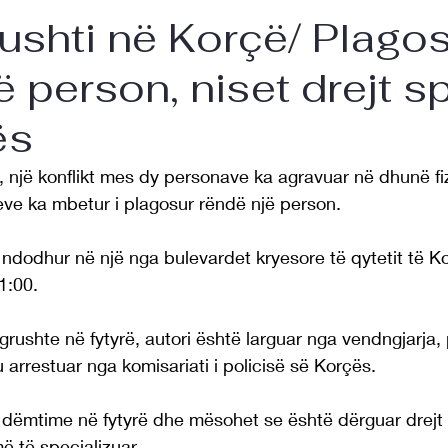
rushti në Korçë/ Plago
 person, niset drejt spi
ës
një konflikt mes dy personave ka agravuar në dhunë fiz
eve ka mbetur i plagosur rëndë një person.
ndodhur në një nga bulevardet kryesore të qytetit të Ko
1:00.
grushte në fytyrë, autori është larguar nga vendngjarja,
arrestuar nga komisariati i policisë së Korçës.
 dëmtime në fytyrë dhe mësohet se është dërguar drejt sp
ë të specializuar.