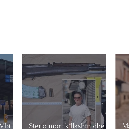
 Mbi 23
Sterjo mori k*llashin dhe
Ma