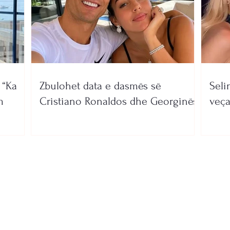
 “Ka
Zbulohet data e dasmës së
Seli
m
Cristiano Ronaldos dhe Georginës
veça