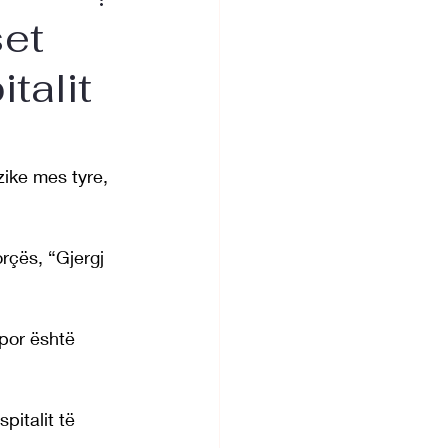
set
talit
ike mes tyre, 
rçës, “Gjergj 
 por është 
italit të 