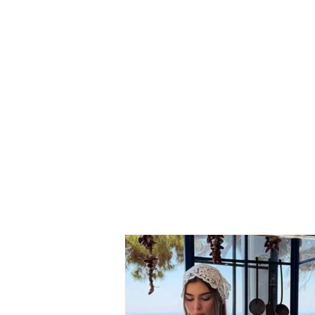
Sterjo mori k*llashin dhe
ndoqi Zukon e shokët e tij
për t’i vr*rë, ekzekutimi i
20-vjeçarit mund të ishte
kthyer në një tragjedi me
tre v*ktima