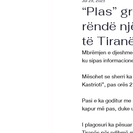
Jul 29, 2025
“Plas” g
rëndë një
të Tiran
Mbrëmjen e djeshme, 
ku sipas informacion
Mësohet se sherri ka 
Kastrioti”, pas orës 2
Pasi e ka goditur me 
kapur më pas, duke u 
I plagosuri ka pësuar
Tiranës për ndihmë m