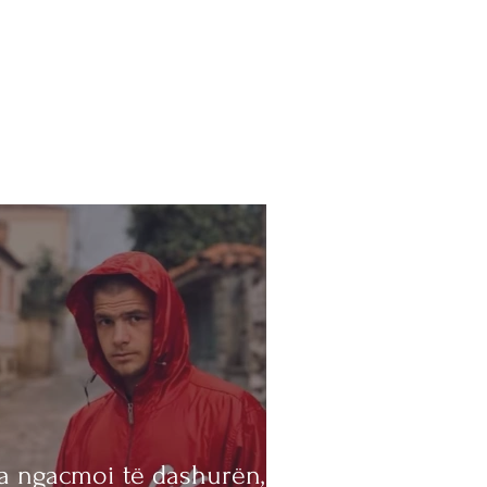
 ngacmoi të dashurën, e