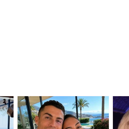
Ma ngacmoi të dashurën,
POLI
e më shau nënën…”.
Njoft
Zbardhet dëshmia e
djesh
Kristjon Sterjos, autorit të
Korç
vr*sjes së Joan Zukos