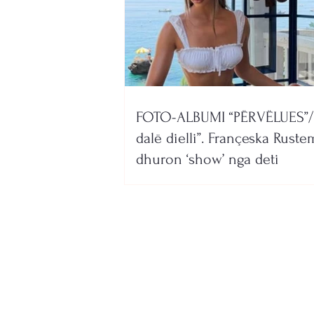
FOTO-ALBUMI “PËRVËLUES”/
dalë dielli”. Françeska Ruste
dhuron ‘show’ nga deti