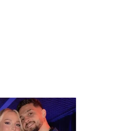
CIA në deklaratë/
on ngjarjen e
me që tronditi
ën