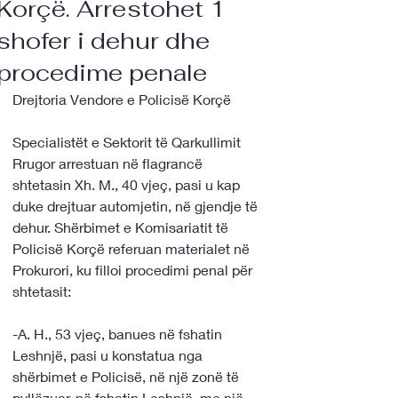
Korçë. Arrestohet 1
shofer i dehur dhe
procedime penale
Drejtoria Vendore e Policisë Korçë
Specialistët e Sektorit të Qarkullimit 
Rrugor arrestuan në flagrancë 
shtetasin Xh. M., 40 vjeç, pasi u kap 
duke drejtuar automjetin, në gjendje të 
dehur. Shërbimet e Komisariatit të 
Policisë Korçë referuan materialet në 
Prokurori, ku filloi procedimi penal për 
shtetasit:
-A. H., 53 vjeç, banues në fshatin 
Leshnjë, pasi u konstatua nga 
shërbimet e Policisë, në një zonë të 
pyllëzuar, në fshatin Leshnjë, me një 