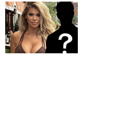
Kush është personi misterioz
që po e shoqëron? Luana
Vjollca ngre dyshimet me
foton