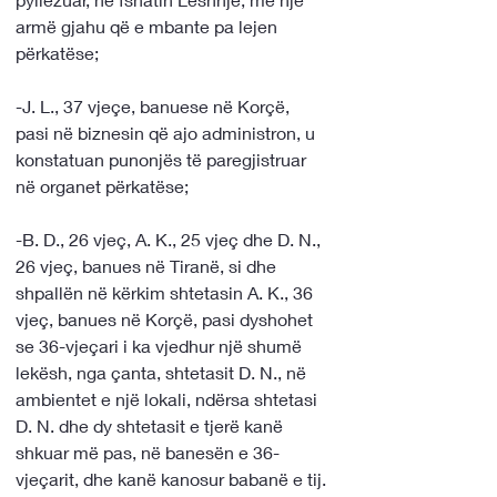
armë gjahu që e mbante pa lejen 
përkatëse;
-J. L., 37 vjeçe, banuese në Korçë, 
pasi në biznesin që ajo administron, u 
konstatuan punonjës të paregjistruar 
në organet përkatëse;
-B. D., 26 vjeç, A. K., 25 vjeç dhe D. N., 
26 vjeç, banues në Tiranë, si dhe 
shpallën në kërkim shtetasin A. K., 36 
vjeç, banues në Korçë, pasi dyshohet 
se 36-vjeçari i ka vjedhur një shumë 
lekësh, nga çanta, shtetasit D. N., në 
ambientet e një lokali, ndërsa shtetasi 
D. N. dhe dy shtetasit e tjerë kanë 
shkuar më pas, në banesën e 36-
vjeçarit, dhe kanë kanosur babanë e tij. 