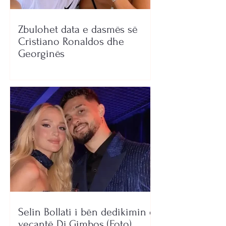
Zbulohet data e dasmës së
Cristiano Ronaldos dhe
Georginës
Selin Bollati i bën dedikimin e
veçantë Dj Gimbos (Foto)