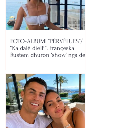
FOTO-ALBUMI “PËRVËLUES”/
“Ka dalë dielli”. Françeska
Rustem dhuron ‘show’ nga deti