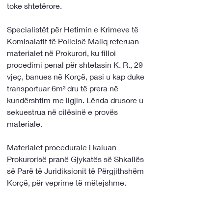
toke shtetërore.
Specialistët për Hetimin e Krimeve të 
Komisaiatit të Policisë Maliq referuan 
materialet në Prokurori, ku filloi 
procedimi penal për shtetasin K. R., 29 
vjeç, banues në Korçë, pasi u kap duke 
transportuar 6m³ dru të prera në 
kundërshtim me ligjin. Lënda drusore u 
sekuestrua në cilësinë e provës 
materiale.
Materialet procedurale i kaluan 
Prokurorisë pranë Gjykatës së Shkallës 
së Parë të Juridiksionit të Përgjithshëm 
Korçë, për veprime të mëtejshme.