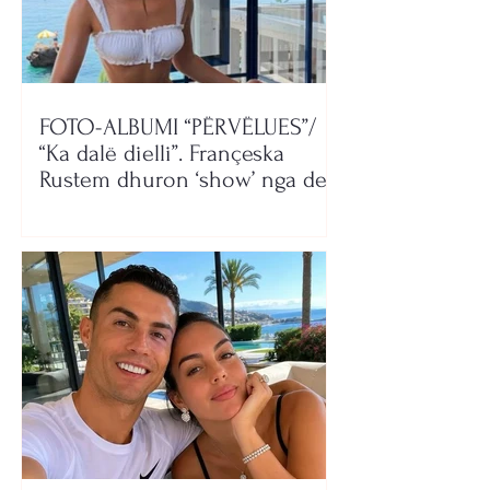
FOTO-ALBUMI “PËRVËLUES”/
“Ka dalë dielli”. Françeska
Rustem dhuron ‘show’ nga deti