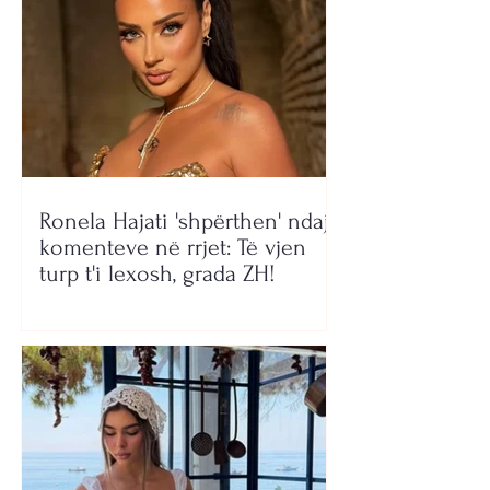
Ronela Hajati 'shpërthen' ndaj
komenteve në rrjet: Të vjen
turp t'i lexosh, grada ZH!