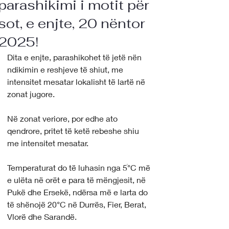
parashikimi i motit për
sot, e enjte, 20 nëntor
2025!
Dita e enjte, parashikohet të jetë nën 
ndikimin e reshjeve të shiut, me 
intensitet mesatar lokalisht të lartë në 
zonat jugore.
Në zonat veriore, por edhe ato 
qendrore, pritet të ketë rebeshe shiu 
me intensitet mesatar.
Temperaturat do të luhasin nga 5ׄ°C më 
e ulëta në orët e para të mëngjesit, në 
Pukë dhe Ersekë, ndërsa më e larta do 
të shënojë 20°C në Durrës, Fier, Berat, 
Vlorë dhe Sarandë.