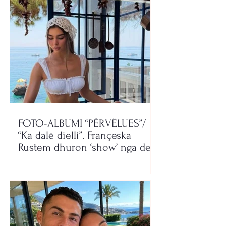
FOTO-ALBUMI “PËRVËLUES”/
“Ka dalë dielli”. Françeska
Rustem dhuron ‘show’ nga deti