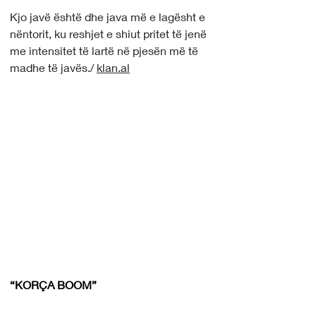
Kjo javë është dhe java më e lagësht e 
nëntorit, ku reshjet e shiut pritet të jenë 
me intensitet të lartë në pjesën më të 
madhe të javës./ 
klan.al
“KORÇA BOOM”