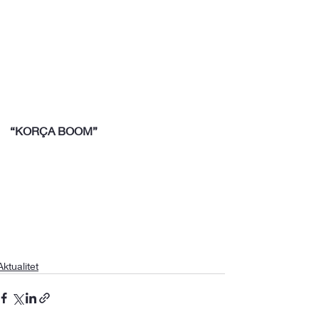
“KORÇA BOOM”
Aktualitet