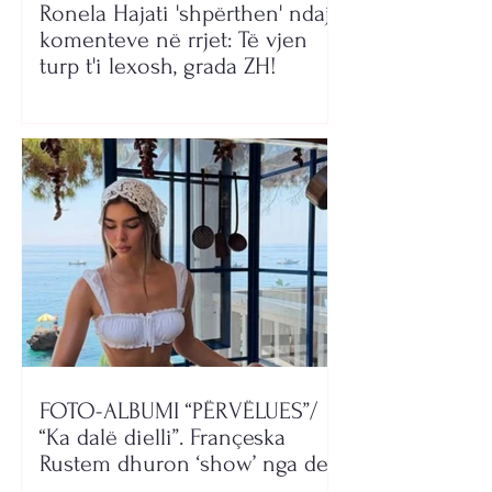
Ronela Hajati 'shpërthen' ndaj
komenteve në rrjet: Të vjen
turp t'i lexosh, grada ZH!
FOTO-ALBUMI “PËRVËLUES”/
“Ka dalë dielli”. Françeska
Rustem dhuron ‘show’ nga deti