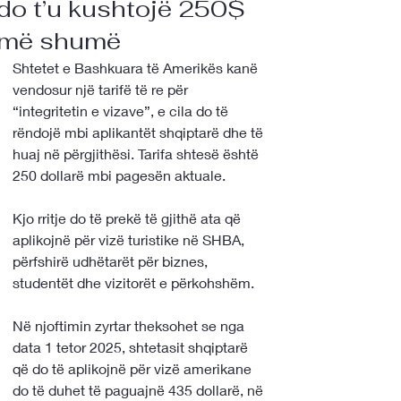
do t’u kushtojë 250$
më shumë
Shtetet e Bashkuara të Amerikës kanë 
vendosur një tarifë të re për 
“integritetin e vizave”, e cila do të 
rëndojë mbi aplikantët shqiptarë dhe të 
huaj në përgjithësi. Tarifa shtesë është 
250 dollarë mbi pagesën aktuale.
Kjo rritje do të prekë të gjithë ata që 
aplikojnë për vizë turistike në SHBA, 
përfshirë udhëtarët për biznes, 
studentët dhe vizitorët e përkohshëm.
Në njoftimin zyrtar theksohet se nga 
data 1 tetor 2025, shtetasit shqiptarë 
që do të aplikojnë për vizë amerikane 
do të duhet të paguajnë 435 dollarë, në 