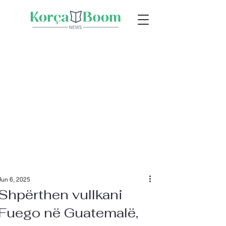
Jun 6, 2025
Shpërthen vullkani
Fuego në Guatemalë,