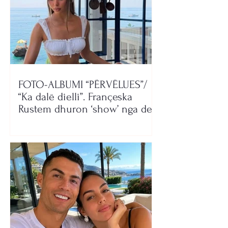
FOTO-ALBUMI “PËRVËLUES”/
“Ka dalë dielli”. Françeska
Rustem dhuron ‘show’ nga deti