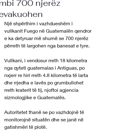
mbi 700 njerëz
evakuohen
Një shpërthim i vazhdueshëm i 
vullkanit Fuego në Guatemalën qendror
e ka detyruar më shumë se 700 njerëz 
përreth të largohen nga banesat e tyre.
Vullkani, i vendosur rreth 18 kilometra 
nga qyteti guatemalas i Antiguas, po 
nxjerr re hiri rreth 4.8 kilometra të larta 
dhe rrjedha e lavës po grumbullohet 
rreth kraterit të tij, njoftoi agjencia 
sizmologjike e Guatemalës.
Autoritetet thanë se po vazhdojnë të 
monitorojnë situatën dhe se janë në 
gatishmëri të plotë.