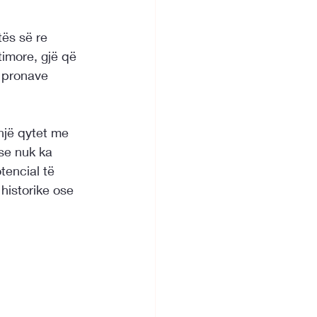
ës së re 
timore, gjë që 
 pronave 
një qytet me 
se nuk ka 
tencial të 
historike ose 