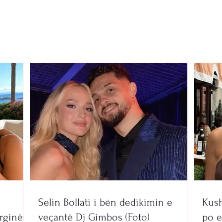
kundër hartës së re
chec
territoriale, banorët kundër
gjith
bashkimit me Korçën
Selin Bollati i bën dedikimin e
Kush
rginës
veçantë Dj Gimbos (Foto)
po e