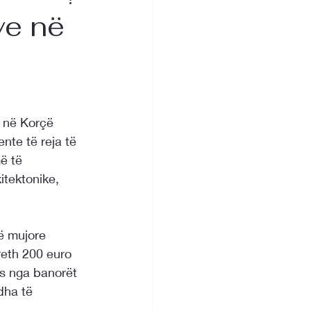
ve në
 në Korçë 
te të reja të 
ë të 
itektonike, 
të mujore 
reth 200 euro 
os nga banorët 
dha të 