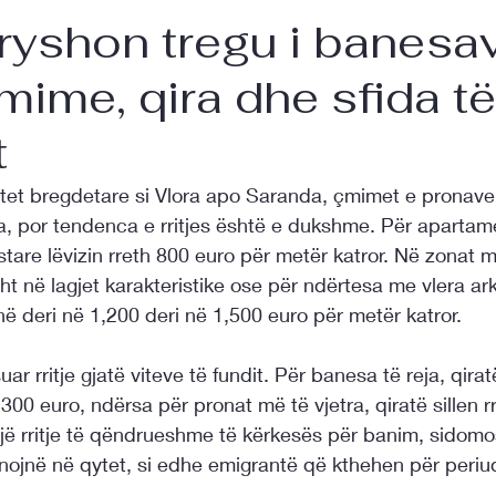
ryshon tregu i banesa
mime, qira dhe sfida të
t
et bregdetare si Vlora apo Saranda, çmimet e pronave
, por tendenca e rritjes është e dukshme. Për apartamen
estare lëvizin rreth 800 euro për metër katror. Në zonat m
ht në lagjet karakteristike ose për ndërtesa me vlera ark
ë deri në 1,200 deri në 1,500 euro për metër katror.
r rritje gjatë viteve të fundit. Për banesa të reja, qira
 300 euro, ndërsa për pronat më të vjetra, qiratë sillen r
një rritje të qëndrueshme të kërkesës për banim, sidom
punojnë në qytet, si edhe emigrantë që kthehen për periu