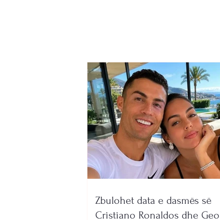
Shqipëri në pikëpyetje,
çmimet rriten shumë më
shpejt se pagat
Zbulohet data e dasmës së
Cristiano Ronaldos dhe Geo