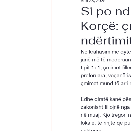
Sep 23, 2025
Si po nd
Korçë: ç
ndërtimi
Në krahasim me qytet
janë më të moderuara
tipit 1+1, çmimet fill
preferuara, veçanëris
çmimet mund të arrijn
Edhe qiratë kanë pësua
zakonisht fillojnë nga
në muaj. Kjo tregon 
lokalë, të rinjtë që 
caktuara.