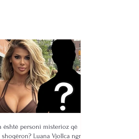
k-up falas për të
ë mbi 35 vjeç
 është personi misterioz që
 shoqëron? Luana Vjollca ngre