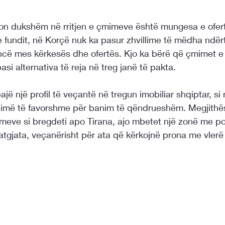
kon dukshëm në rritjen e çmimeve është mungesa e ofert
e fundit, në Korçë nuk ka pasur zhvillime të mëdha ndër
lancë mes kërkesës dhe ofertës. Kjo ka bërë që çmimet e
pasi alternativa të reja në treg janë të pakta.
ë një profil të veçantë në tregun imobiliar shqiptar, si 
e klimë të favorshme për banim të qëndrueshëm. Megjithë
mimeve si bregdeti apo Tirana, ajo mbetet një zonë me po
atgjata, veçanërisht për ata që kërkojnë prona me vlerë 