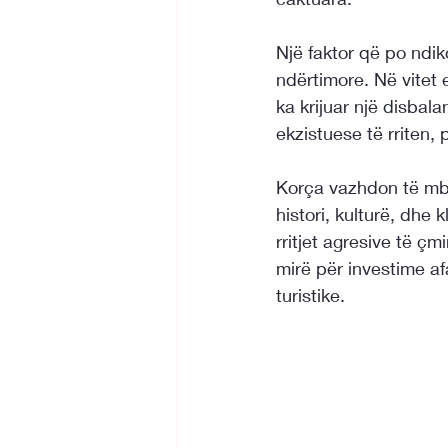
Një faktor që po ndi
ndërtimore. Në vitet 
ka krijuar një disba
ekzistuese të rriten, 
Korça vazhdon të mbaj
histori, kulturë, dh
rritjet agresive të ç
mirë për investime af
turistike.