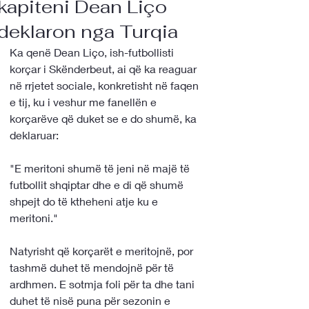
kapiteni Dean Liço
deklaron nga Turqia
Ka qenë Dean Liço, ish-futbollisti 
korçar i Skënderbeut, ai që ka reaguar 
në rrjetet sociale, konkretisht në faqen 
e tij, ku i veshur me fanellën e 
korçarëve që duket se e do shumë, ka 
deklaruar: 
"E meritoni shumë të jeni në majë të 
futbollit shqiptar dhe e di që shumë 
shpejt do të ktheheni atje ku e 
meritoni."
Natyrisht që korçarët e meritojnë, por 
tashmë duhet të mendojnë për të 
ardhmen. E sotmja foli për ta dhe tani 
duhet të nisë puna për sezonin e 