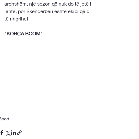
ardhshëm, një sezon që nuk do të jetë i 
lehtë, por Skënderbeu është ekipi që di 
të ringrihet.
"KORÇA BOOM"
Sport