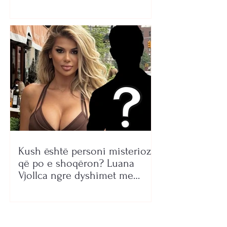
Kush është personi misterioz
që po e shoqëron? Luana
Vjollca ngre dyshimet me
foton