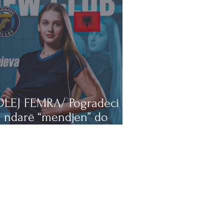
OLEJ FEMRA/ Pogradeci e
 ndarë “mendjen” do
tullin dhe afron edhe
ron edhe nga Ukraina