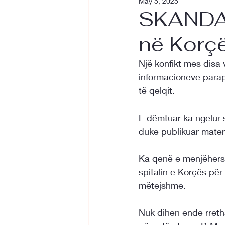
May 5, 2025
SKANDAL
në Korçë
Një konfikt mes disa 
informacioneve parap
të qelqit. 
E dëmtuar ka ngelur s
duke publikuar mater
Ka qenë e menjëhersh
spitalin e Korçës për
mëtejshme. 
Nuk dihen ende rretha