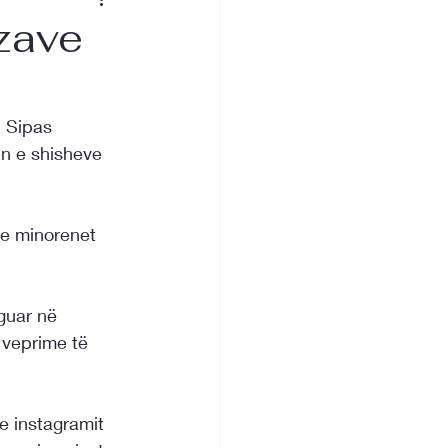
zave
. Sipas 
n e shisheve 
te minorenet 
guar në 
 veprime të 
e instagramit 