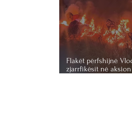
Flakët përfshijnë Vloç
zjarrfikësit në aksion
menjëhershëm