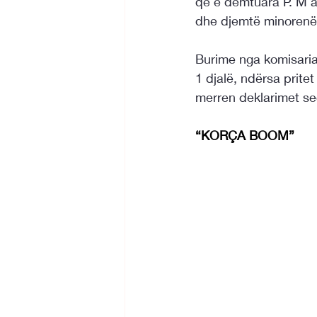
që e dëmtuara P. M a
dhe djemtë minorenë 
Burime nga komisaria
1 djalë, ndërsa prite
merren deklarimet seci
“KORÇA BOOM”