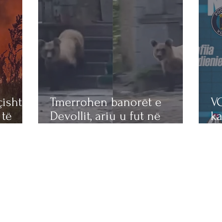
ishtin,
Tmerrohen banorët e
V
 të
Devollit, ariu u fut në
ka
objektin e shenjtë dhe
ti
shkaktoi dëme të mëdha
af
(VIDEO)