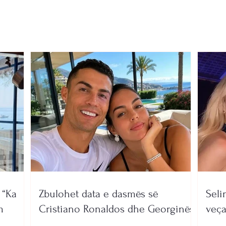
përplas disa herë me
pas 
bordurat e rrugës dhe
humbi kontrollin, mbeten 7
të pl*gosur (EMRAT)
 “Ka
Zbulohet data e dasmës së
Seli
m
Cristiano Ronaldos dhe Georginës
veça