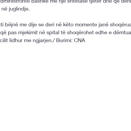
dministronte bashkë me një shtetase tjetër dhe që deni
në juglindje.
ti bëjnë me dije se deri në këto momente janë shoqërua
t që pas mjekimit në spital të shoqërohet edhe e dëmtuar
lit lidhur me ngjarjen./ Burimi: 
CNA