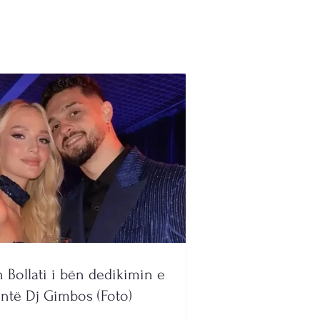
nga një makinë
n Bollati i bën dedikimin e
ntë Dj Gimbos (Foto)