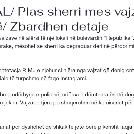
/ Plas sherri mes vaj
/ Zbardhen detaje
vajzave në afërsi të një lokali në bulevardin “Republika”
rake, mësohet se sherri ka degraduar deri në përdorimi
htetasja P. M., e njohur si njëra nga vajzat që denigron
iale të turpshme në faqe Instagrami.
me ndërhyrja e policisë, ndërsa e dëmtuara është dër
 mjekim. Vajzat e tjera po shoqërohen në komisariat për
nat por dyshohet që shkak të jetë bërë pikërisht faqja 