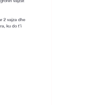
gronin vajzat 
r 2 vajza dhe 
a, ku do t’i 