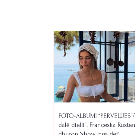
këmbësoren në lagjen 10-
të, arrestohet drejtuesi i
mjetit
FOTO-ALBUMI “PËRVËLUES”/
dalë dielli”. Françeska Ruste
dhuron ‘show’ nga deti