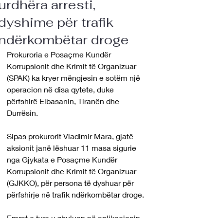
urdhëra arresti,
dyshime për trafik
ndërkombëtar droge
Prokuroria e Posaçme Kundër 
Korrupsionit dhe Krimit të Organizuar 
(SPAK) ka kryer mëngjesin e sotëm një 
operacion në disa qytete, duke 
përfshirë Elbasanin, Tiranën dhe 
Durrësin.
Sipas prokurorit Vladimir Mara, gjatë 
aksionit janë lëshuar 11 masa sigurie 
nga Gjykata e Posaçme Kundër 
Korrupsionit dhe Krimit të Organizuar 
(GJKKO), për persona të dyshuar për 
përfshirje në trafik ndërkombëtar droge.
Emrat e tyre u zbuluan në aplikacionin 