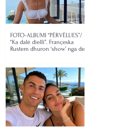
FOTO-ALBUMI “PËRVËLUES”/
“Ka dalë dielli”. Françeska
Rustem dhuron ‘show’ nga deti