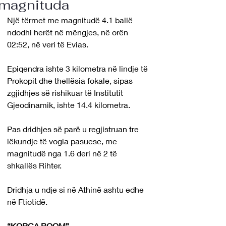
magnituda
Një tërmet me magnitudë 4.1 ballë 
ndodhi herët në mëngjes, në orën 
02:52, në veri të Evias.
Epiqendra ishte 3 kilometra në lindje të 
Prokopit dhe thellësia fokale, sipas 
zgjidhjes së rishikuar të Institutit 
Gjeodinamik, ishte 14.4 kilometra.
Pas dridhjes së parë u regjistruan tre 
lëkundje të vogla pasuese, me 
magnitudë nga 1.6 deri në 2 të 
shkallës Rihter.
Dridhja u ndje si në Athinë ashtu edhe 
në Ftiotidë.
“KORÇA BOOM”