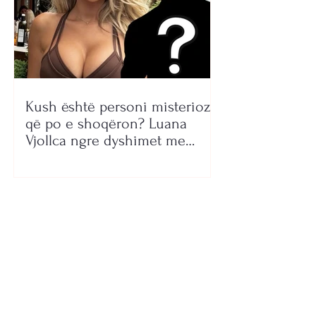
Kush është personi misterioz
që po e shoqëron? Luana
Vjollca ngre dyshimet me
foton