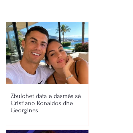
(DETAJE)
6 milion ton
mbeturinash
Zbulohet data e dasmës së
Cristiano Ronaldos dhe
Georginës