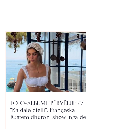
larta
FOTO-ALBUMI “PËRVËLUES”/
“Ka dalë dielli”. Françeska
Rustem dhuron ‘show’ nga deti