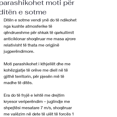
parashikohet moti për
ditën e sotme
Ditën e sotme vendi ynë do të ndikohet 
nga kushte atmosferike të 
qëndrueshme për shkak të qarkullimit 
anticiklonar shoqëruar me masa ajrore 
relativisht të thata me origjinë 
jugperëndimore.
Moti parashikohet i kthjellët dhe me 
kohëzgjatje të orëve me diell në të 
gjithë territorin, për pjesën më të 
madhe të ditës.
Era do të fryjë e lehtë me drejtim 
kryesor veriperëndim – juglindje me 
shpejtësi mesatare 7 m/s, shoqëruar 
me valëzim në dete të ulët të forcës 1 