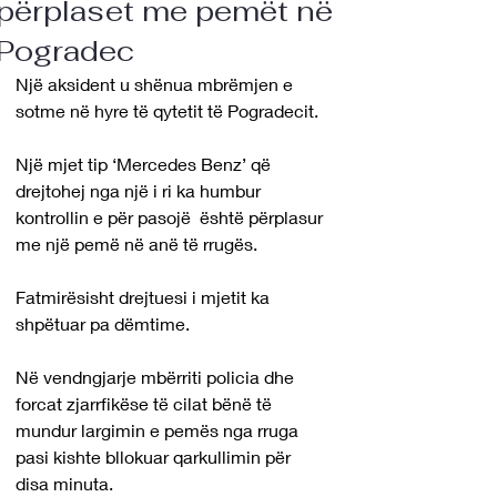
përplaset me pemët në
Pogradec
Një aksident u shënua mbrëmjen e 
sotme në hyre të qytetit të Pogradecit.
Një mjet tip ‘Mercedes Benz’ që 
drejtohej nga një i ri ka humbur 
kontrollin e për pasojë  është përplasur 
me një pemë në anë të rrugës.
Fatmirësisht drejtuesi i mjetit ka 
shpëtuar pa dëmtime.
Në vendngjarje mbërriti policia dhe 
forcat zjarrfikëse të cilat bënë të 
mundur largimin e pemës nga rruga 
pasi kishte bllokuar qarkullimin për 
disa minuta.