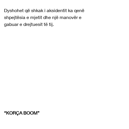
Dyshohet që shkak i aksidentit ka qenë 
shpejtësia e mjetit dhe një manovër e 
gabuar e drejtuesit të tij.
“KORÇA BOOM”