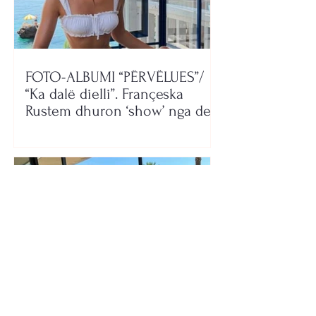
FOTO-ALBUMI “PËRVËLUES”/
“Ka dalë dielli”. Françeska
Rustem dhuron ‘show’ nga deti