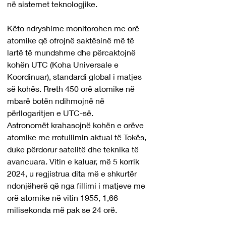
në sistemet teknologjike.
Këto ndryshime monitorohen me orë 
atomike që ofrojnë saktësinë më të 
lartë të mundshme dhe përcaktojnë 
kohën UTC (Koha Universale e 
Koordinuar), standardi global i matjes 
së kohës. Rreth 450 orë atomike në 
mbarë botën ndihmojnë në 
përllogaritjen e UTC-së.
Astronomët krahasojnë kohën e orëve 
atomike me rrotullimin aktual të Tokës, 
duke përdorur satelitë dhe teknika të 
avancuara. Vitin e kaluar, më 5 korrik 
2024, u regjistrua dita më e shkurtër 
ndonjëherë që nga fillimi i matjeve me 
orë atomike në vitin 1955, 1,66 
milisekonda më pak se 24 orë.