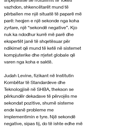
vazhdon, shkencëtarët mund të 
përballen me një situatë të paparë më 
parë: heqjen e një sekonde nga koha 
zyrtare, një “sekondë negative”. Kjo 
nuk ka ndodhur kurrë më parë dhe 
ekspertët janë të shqetësuar për 
ndikimet që mund të ketë në sistemet 
kompjuterike dhe rrjetet globale që 
varen nga koha e saktë.
Judah Levine, fizikant në Institutin 
Kombëtar të Standardeve dhe 
Teknologjisë në SHBA, thekson se 
përkundër dekadave të përvojës me 
sekondat pozitive, shumë sisteme 
ende kanë probleme me 
implementimin e tyre. Një sekondë 
negative, sipas tij, do të ishte edhe më 