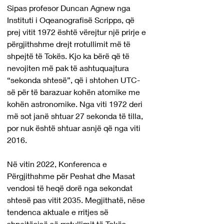
Sipas profesor Duncan Agnew nga 
Instituti i Oqeanografisë Scripps, që 
prej vitit 1972 është vërejtur një prirje e 
përgjithshme drejt rrotullimit më të 
shpejtë të Tokës. Kjo ka bërë që të 
nevojiten më pak të ashtuquajtura 
“sekonda shtesë”, që i shtohen UTC-
së për të barazuar kohën atomike me 
kohën astronomike. Nga viti 1972 deri 
më sot janë shtuar 27 sekonda të tilla, 
por nuk është shtuar asnjë që nga viti 
2016.
Në vitin 2022, Konferenca e 
Përgjithshme për Peshat dhe Masat 
vendosi të heqë dorë nga sekondat 
shtesë pas vitit 2035. Megjithatë, nëse 
tendenca aktuale e rritjes së 
shpejtësisë së rrotullimit të Tokës 