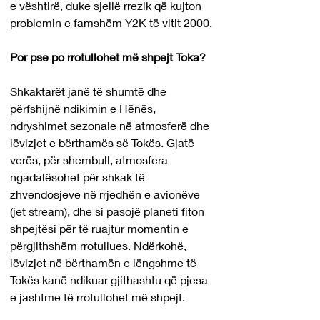
e vështirë, duke sjellë rrezik që kujton 
problemin e famshëm Y2K të vitit 2000.
Por pse po rrotullohet më shpejt Toka?
Shkaktarët janë të shumtë dhe 
përfshijnë ndikimin e Hënës, 
ndryshimet sezonale në atmosferë dhe 
lëvizjet e bërthamës së Tokës. Gjatë 
verës, për shembull, atmosfera 
ngadalësohet për shkak të 
zhvendosjeve në rrjedhën e avionëve 
(jet stream), dhe si pasojë planeti fiton 
shpejtësi për të ruajtur momentin e 
përgjithshëm rrotullues. Ndërkohë, 
lëvizjet në bërthamën e lëngshme të 
Tokës kanë ndikuar gjithashtu që pjesa 
e jashtme të rrotullohet më shpejt.