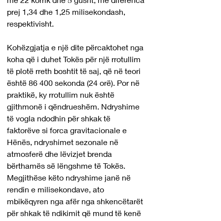
prej 1,34 dhe 1,25 milisekondash, 
respektivisht.
Kohëzgjatja e një dite përcaktohet nga 
koha që i duhet Tokës për një rrotullim 
të plotë rreth boshtit të saj, që në teori 
është 86 400 sekonda (24 orë). Por në 
praktikë, ky rrotullim nuk është 
gjithmonë i qëndrueshëm. Ndryshime 
të vogla ndodhin për shkak të 
faktorëve si forca gravitacionale e 
Hënës, ndryshimet sezonale në 
atmosferë dhe lëvizjet brenda 
bërthamës së lëngshme të Tokës. 
Megjithëse këto ndryshime janë në 
rendin e milisekondave, ato 
mbikëqyren nga afër nga shkencëtarët 
për shkak të ndikimit që mund të kenë 