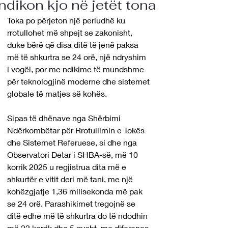
ndikon kjo në jetët tona
Toka po përjeton një periudhë ku 
rrotullohet më shpejt se zakonisht, 
duke bërë që disa ditë të jenë paksa 
më të shkurtra se 24 orë, një ndryshim 
i vogël, por me ndikime të mundshme 
për teknologjinë moderne dhe sistemet 
globale të matjes së kohës.
Sipas të dhënave nga Shërbimi 
Ndërkombëtar për Rrotullimin e Tokës 
dhe Sistemet Referuese, si dhe nga 
Observatori Detar i SHBA-së, më 10 
korrik 2025 u regjistrua dita më e 
shkurtër e vitit deri më tani, me një 
kohëzgjatje 1,36 milisekonda më pak 
se 24 orë. Parashikimet tregojnë se 
ditë edhe më të shkurtra do të ndodhin 
më 22 korrik dhe 5 gusht, me diferenca 