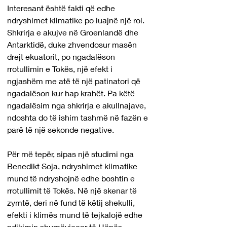
Interesant është fakti që edhe 
ndryshimet klimatike po luajnë një rol. 
Shkrirja e akujve në Groenlandë dhe 
Antarktidë, duke zhvendosur masën 
drejt ekuatorit, po ngadalëson 
rrotullimin e Tokës, një efekt i 
ngjashëm me atë të një patinatori që 
ngadalëson kur hap krahët. Pa këtë 
ngadalësim nga shkrirja e akullnajave, 
ndoshta do të ishim tashmë në fazën e 
parë të një sekonde negative.
Për më tepër, sipas një studimi nga 
Benedikt Soja, ndryshimet klimatike 
mund të ndryshojnë edhe boshtin e 
rrotullimit të Tokës. Në një skenar të 
zymtë, deri në fund të këtij shekulli, 
efekti i klimës mund të tejkalojë edhe 
ndikimin shumëvjeçar të Hënës.