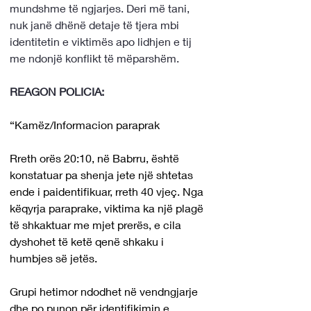
mundshme të ngjarjes. Deri më tani, 
nuk janë dhënë detaje të tjera mbi 
identitetin e viktimës apo lidhjen e tij 
me ndonjë konflikt të mëparshëm.
REAGON POLICIA:
“Kamëz/Informacion paraprak
Rreth orës 20:10, në Babrru, është 
konstatuar pa shenja jete një shtetas 
ende i paidentifikuar, rreth 40 vjeç. Nga 
këqyrja paraprake, viktima ka një plagë 
të shkaktuar me mjet prerës, e cila 
dyshohet të ketë qenë shkaku i 
humbjes së jetës.
Grupi hetimor ndodhet në vendngjarje 
dhe po punon për identifikimin e 