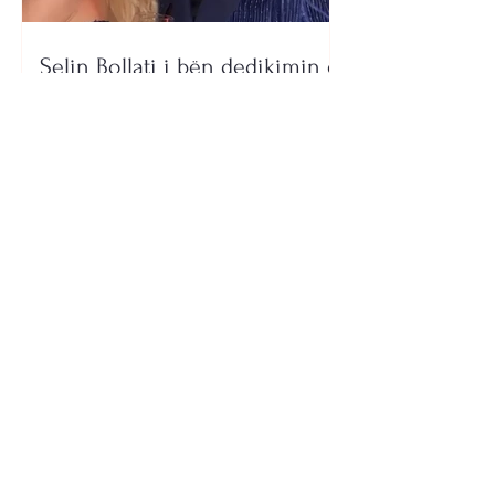
Selin Bollati i bën dedikimin e
veçantë Dj Gimbos (Foto)