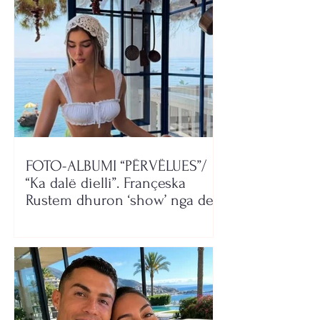
FOTO-ALBUMI “PËRVËLUES”/
“Ka dalë dielli”. Françeska
Rustem dhuron ‘show’ nga deti