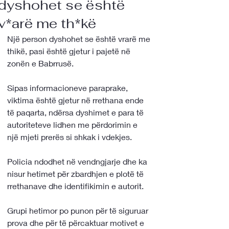
dyshohet se është
v*arë me th*kë
Një person dyshohet se është vrarë me 
thikë, pasi është gjetur i pajetë në 
zonën e Babrrusë.
Sipas informacioneve paraprake, 
viktima është gjetur në rrethana ende 
të paqarta, ndërsa dyshimet e para të 
autoriteteve lidhen me përdorimin e 
një mjeti prerës si shkak i vdekjes.
Policia ndodhet në vendngjarje dhe ka 
nisur hetimet për zbardhjen e plotë të 
rrethanave dhe identifikimin e autorit.
Grupi hetimor po punon për të siguruar 
prova dhe për të përcaktuar motivet e 