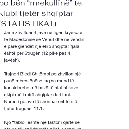
po bën “mrekullinë” te
klubi tjetër shqiptar
(STATISTIKAT)
Janë zhvilluar 4 javë në ligën kryesore 
të Maqedonisë së Veriut dhe në vendin 
e parë gjendet një ekip shqiptar, fjala 
është për Strugën (12 pikë pas 4 
javësh).
Trajneri Bledi Shkëmbi po zhvillon një 
punë mbreslënëse, aq sa mund të 
konsiderohet në bazë të statistikave 
ekipi më i mirë shqiptar deri tani. 
Numri i golave të shënuar është një 
tjetër tregues, 11:1.
Kjo “tablo” është një faktor i qartë se 
ata do të jenë favoritë për t’u shpallur 