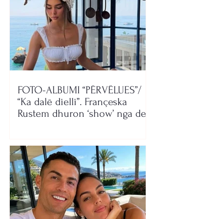
FOTO-ALBUMI “PËRVËLUES”/
“Ka dalë dielli”. Françeska
Rustem dhuron ‘show’ nga deti