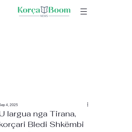
Sep 4, 2025
U largua nga Tirana,
korçari Bledi Shkëmbi