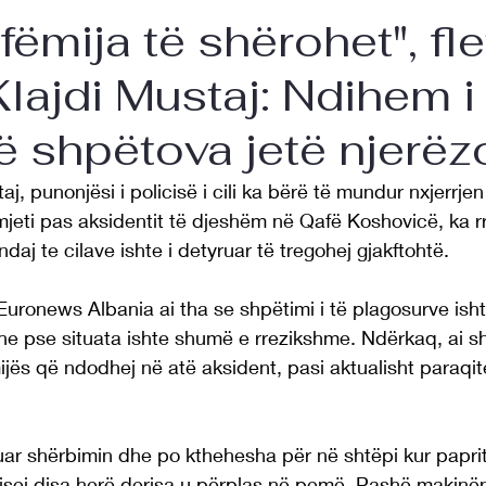
fëmija të shërohet", fle
Klajdi Mustaj: Ndihem i
ë shpëtova jetë njerëz
aj, punonjësi i policisë i cili ka bërë të mundur nxjerrjen
jeti pas aksidentit të djeshëm në Qafë Koshovicë, ka rr
aj te cilave ishte i detyruar të tregohej gjakftohtë.
 Euronews Albania ai tha se shpëtimi i të plagosurve isht
he pse situata ishte shumë e rrezikshme. Ndërkaq, ai s
jës që ndodhej në atë aksident, pasi aktualisht paraqit
ar shërbimin dhe po kthehesha për në shtëpi kur papri
lisej disa herë derisa u përplas në pemë. Pashë makinën