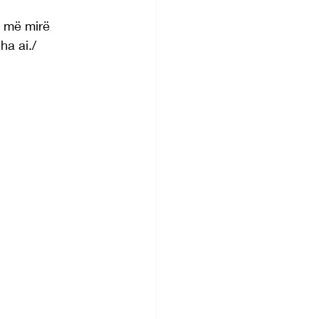
 më mirë 
a ai./ 