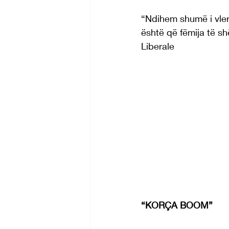
“Ndihem shumë i vler
është që fëmija të s
Liberale
“KORÇA BOOM”