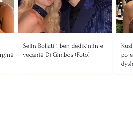
Selin Bollati i bën dedikimin e
Kush
rginës
veçantë Dj Gimbos (Foto)
po e
dysh