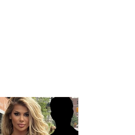
 kontrollin e
mjetit, humb jetën
jeçari