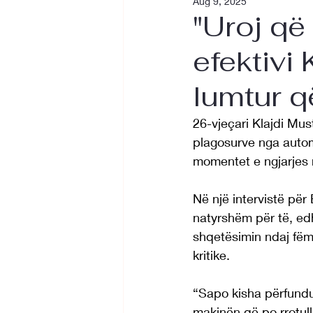
Aug 9, 2025
"Uroj që 
efektivi 
lumtur q
26-vjeçari Klajdi Must
plagosurve nga autom
momentet e ngjarjes nd
Në një intervistë për
natyrshëm për të, ed
shqetësimin ndaj fëmi
kritike.
“Sapo kisha përfundu
makinën që po rrotul