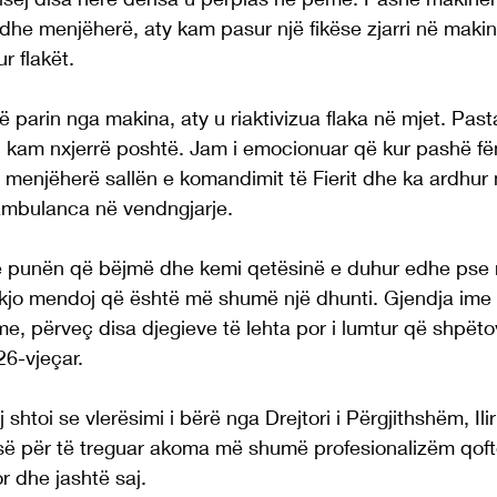
 dhe menjëherë, aty kam pasur një fikëse zjarri në maki
r flakët. 
ë parin nga makina, aty u riaktivizua flaka në mjet. Pas
 i kam nxjerrë poshtë. Jam i emocionuar që kur pashë fë
r menjëherë sallën e komandimit të Fierit dhe ka ardhur
oambulanca në vendngjarje.
në punën që bëjmë dhe kemi qetësinë e duhur edhe pse 
 kjo mendoj që është më shumë një dhunti. Gjendja ime
, përveç disa djegieve të lehta por i lumtur që shpëto
 26-vjeçar.
shtoi se vlerësimi i bërë nga Drejtori i Përgjithshëm, Ili
së për të treguar akoma më shumë profesionalizëm qoft
r dhe jashtë saj.