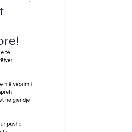
t
ore!
 e të 
ëfyer 
e një veprim i 
hpreh 
et në gjendje 
tur pashë 
 të 