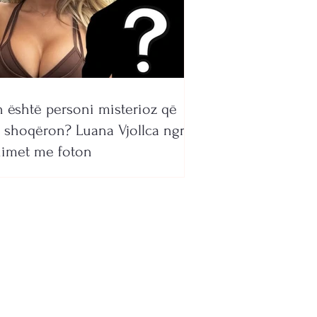
 është personi misterioz që
 shoqëron? Luana Vjollca ngre
imet me foton