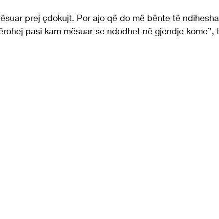
ësuar prej çdokujt. Por ajo që do më bënte të ndihesha
hërohej pasi kam mësuar se ndodhet në gjendje kome”, th