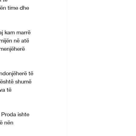
nën time dhe 
taj kam marrë 
mijën në atë 
 menjëherë 
ndonjëherë të 
 është shumë 
va të 
r Proda ishte 
ë nën 