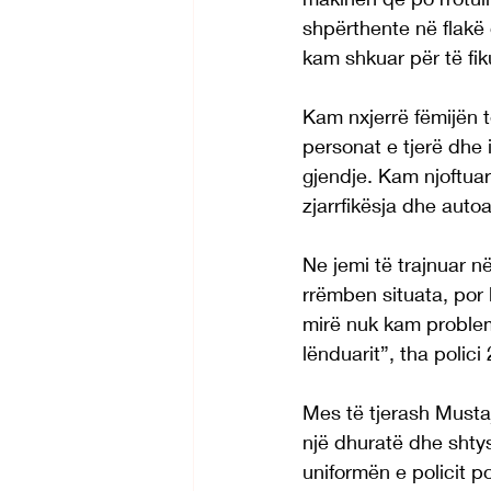
shpërthente në flakë
kam shkuar për të fiku
Kam nxjerrë fëmijën t
personat e tjerë dhe
gjendje. Kam njoftua
zjarrfikësja dhe aut
Ne jemi të trajnuar 
rrëmben situata, por
mirë nuk kam probleme
lënduarit”, tha polici
Mes të tjerash Mustaj 
një dhuratë dhe shty
uniformën e policit po