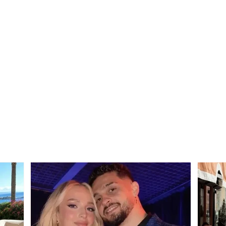
Gjendet pa shenja jete
Humb
47-vjeçari në shkallët e
moto
pallatit/ Nuk janë
38-v
konstatuar shenja dhune.
Nisin hetimet