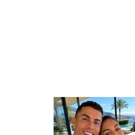
Aksident/ Furgoni
përplaset me makinën, një
i pl*gosur rëndë