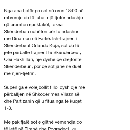
Nga ana tjetër po sot në orën 18:00 në 
mbrëmje do të luhet një tjetër ndeshje 
që premton spektakël, teksa 
Skënderbeu udhëton për tu ndeshur 
me Dinamon në Farkë. Ish-trajneri i 
Skënderbeut Orlando Koja, sot do të 
jetë përballë trajnerit të Skënderbeut, 
Olsi Haxhillari, një dyshe që drejtonte 
Skënderbeun, por që sot janë në duel 
me njëri-tjetrin.
Superliga e volejbollit filloi qysh dje me 
përballjen në Shkodër mes Vllaznisë 
dhe Partizanin që u fitua nga të kuqet 
1-3.
Me pak fjalë sot e gjithë vëmendja do 
të jetë në Tiranë dhe Pogradeci, ku 