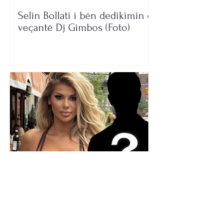
Selin Bollati i bën dedikimin e
veçantë Dj Gimbos (Foto)
Kush është personi misterioz
që po e shoqëron? Luana
Vjollca ngre dyshimet me