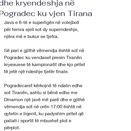
dhe kryendeshja në
Pogradec ku vjen Tirana
Java e 6-të e superligës në volejboll 
për femra sjell sot dy superndeshje, 
njëra më e bukur se tjetra.
Së pari e gjithë vëmendja është sot në 
Pogradec ku vendaset presin Tiranën 
kryesuese të kampionatit dhe kjo pritet 
të jetë një ndeshje tjetër finale.
Pogradecaret kërkojnë të ndalin edhe 
sot Tiranën, ashtu si bënë edhe me 
Dinamon një javë më parë dhe e gjithë 
vëmendja sot në orën 17:00 është në 
qytetin e liqenit, ku padyshim pritet që 
pallati i sportit të mbushet plot e 
përplot.