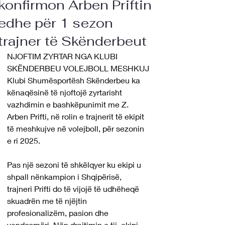
konfirmon Arben Priftin
edhe për 1 sezon
trajner të Skënderbeut
NJOFTIM ZYRTAR NGA KLUBI 
SKËNDERBEU VOLEJBOLL MESHKUJ
Klubi Shumësportësh Skënderbeu ka 
kënaqësinë të njoftojë zyrtarisht 
vazhdimin e bashkëpunimit me Z. 
Arben Prifti, në rolin e trajnerit të ekipit 
të meshkujve në volejboll, për sezonin 
e ri 2025.
Pas një sezoni të shkëlqyer ku ekipi u 
shpall nënkampion i Shqipërisë, 
trajneri Prifti do të vijojë të udhëheqë 
skuadrën me të njëjtin 
profesionalizëm, pasion dhe 
vendosmëri. Nën drejtimin e tij, ekipi 