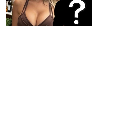
Kush është personi misterioz
që po e shoqëron? Luana
Vjollca ngre dyshimet me
foton