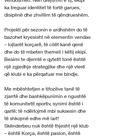
ka treguar identitet të fortë garues, 
disiplinë dhe zhvillim të qëndrueshëm.
Projekti për sezonin e ardhshëm do të 
bazohet kryesisht në elementin vendas 
– lojtarët korçarë, të cilët kanë qenë 
dhe do të mbeten themeli i këtij ekipi. 
Besimi te djemtë e qytetit tonë është 
një zgjedhje strategjike dhe një vlerë 
që klubi e ka përqafuar me bindje.
Me mbështetjen e tifozëve tanë të 
zjarrtë dhe bashkëpunimin e ngushtë 
të komunitetit sportiv, synimi është i 
qartë: të ndërtojmë mbi suksesin dhe 
të shkojmë edhe më lart!
Skënderbeu nuk është thjesht një klub 
– është Korça, është pasion, është 