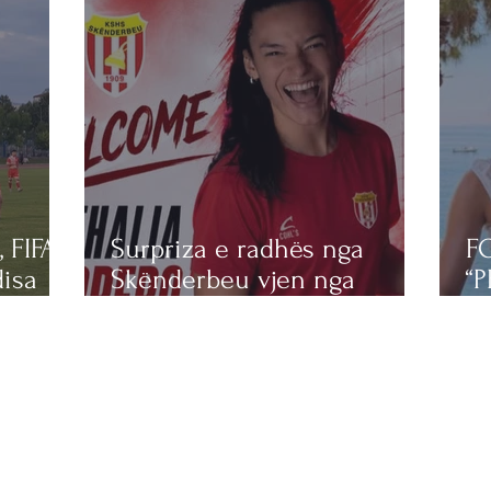
 FIFA
Surpriza e radhës nga
F
disa
Skënderbeu vjen nga
“P
Amerika Latine
di
dh