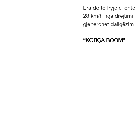
Era do të fryjë e leht
28 km/h nga drejtimi 
gjenerohet dallgëzim 
“KORÇA BOOM”