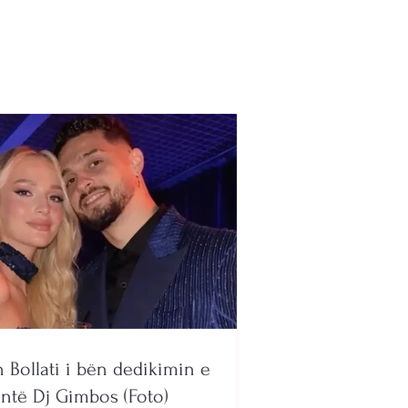
 i këmbimit, 7 gusht
6
n Bollati i bën dedikimin e
ntë Dj Gimbos (Foto)