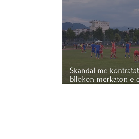
Skandal me kontratat,
bllokon merkaton e 
klubeve shqiptare