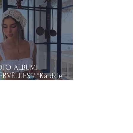
OTO-ALBUMI
ËRVËLUES”/ “Ka dalë
elli”. Françeska Rustem
uron ‘show’ nga deti