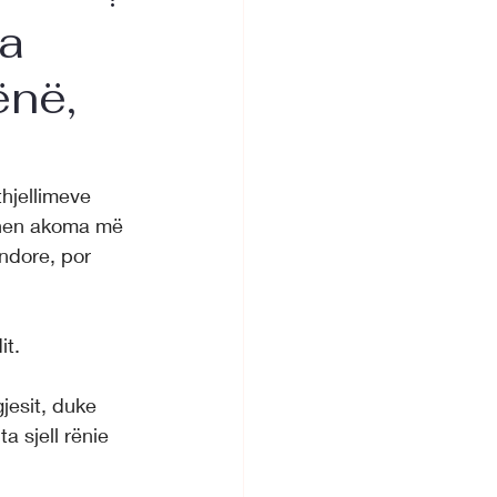
Ja
ënë,
hjellimeve 
bëhen akoma më 
ndore, por 
it.
jesit, duke 
 sjell rënie 