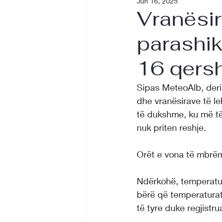
Jun 16, 2025
Vranësir
parashik
16 qers
Sipas MeteoAlb, deri 
dhe vranësirave të l
të dukshme, ku më të 
nuk priten reshje.
Orët e vona të mbrëmje
Ndërkohë, temperatura
bërë që temperaturat
të tyre duke regjistr