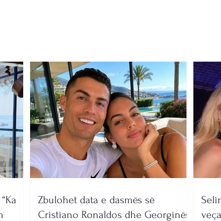
Elbasan–Qafë Thanë po
Kursi
vijojnë me ritme të larta
202
 “Ka
Zbulohet data e dasmës së
Seli
m
Cristiano Ronaldos dhe Georginës
veça