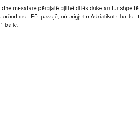
ë dhe mesatare përgjatë gjithë ditës duke arritur shpejtë
perëndimor. Për pasojë, në brigjet e Adriatikut dhe Jonit
1 ballë.