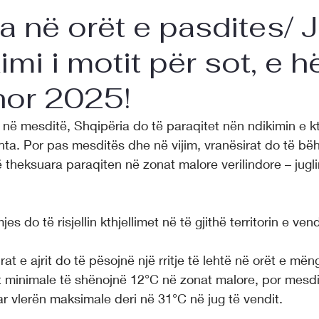
a në orët e pasdites/ 
imi i motit për sot, e h
hor 2025!
në mesditë, Shqipëria do të paraqitet nën ndikimin e kt
ehta. Por pas mesditës dhe në vijim, vranësirat do të 
theksuara paraqiten në zonat malore verilindore – jugli
s do të risjellin kthjellimet në të gjithë territorin e vend
t e ajrit do të pësojnë një rritje të lehtë në orët e mëng
 minimale të shënojnë 12°C në zonat malore, por mesdita
uar vlerën maksimale deri në 31°C në jug të vendit.