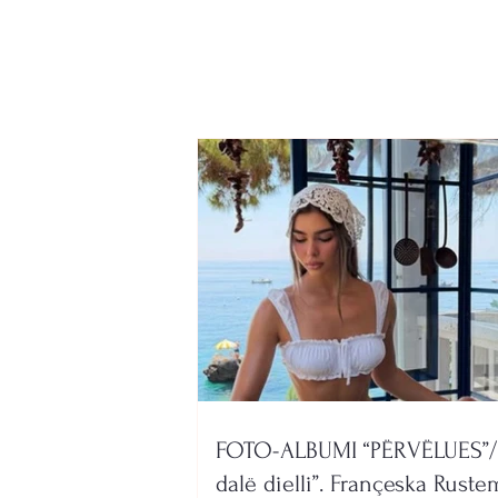
në Kodin Rrugor, ja kur
shoferët rrezikojnë t'u
hiqet patenta
përgjithmonë
FOTO-ALBUMI “PËRVËLUES”/
dalë dielli”. Françeska Ruste