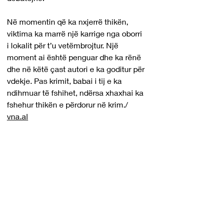
Në momentin që ka nxjerrë thikën, 
viktima ka marrë një karrige nga oborri 
i lokalit për t’u vetëmbrojtur. Një 
moment ai është penguar dhe ka rënë 
dhe në këtë çast autori e ka goditur për 
vdekje. Pas krimit, babai i tij e ka 
ndihmuar të fshihet, ndërsa xhaxhai ka 
fshehur thikën e përdorur në krim./ 
vna.al