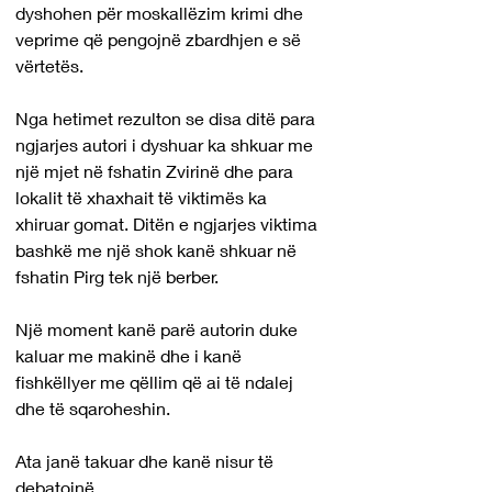
dyshohen për moskallëzim krimi dhe 
veprime që pengojnë zbardhjen e së 
vërtetës. 
Nga hetimet rezulton se disa ditë para 
ngjarjes autori i dyshuar ka shkuar me 
një mjet në fshatin Zvirinë dhe para 
lokalit të xhaxhait të viktimës ka 
xhiruar gomat. Ditën e ngjarjes viktima 
bashkë me një shok kanë shkuar në 
fshatin Pirg tek një berber.
Një moment kanë parë autorin duke 
kaluar me makinë dhe i kanë 
fishkëllyer me qëllim që ai të ndalej 
dhe të sqaroheshin.
Ata janë takuar dhe kanë nisur të 
debatojnë.