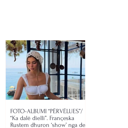
banores së pallatit: E
banesën e autor
gjeta djalin të shtrirë e
vr*sjes së Joa
të gj*kosur!
FOTO-ALBUMI “PËRVËLUES”/
“Ka dalë dielli”. Françeska
Rustem dhuron ‘show’ nga deti