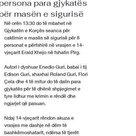
persona para gjykatës
për masën e sigurisë
Në orën 13:30 do të mbahet në 
Gjykatën e Korçës seanca për 
caktimin e masës së sigurisë për 8 
personat e përfshirë në vrasjen e 14-
vjeçarit Erald Xhejo në fshatin Pirg.
Autori i dyshuar Enedio Guri, babai i tij 
Edison Guri, xhaxhai Roland Guri, Flori 
Çela dhe 4 të mitur do të dalin para 
gjykatës për të dhënë shpjegimet e 
tyre lidhur me krimin e rëndë dhe 
ngjarjet që pasuan. 
Ndaj 14-vjeçarit rëndon akuza e 
vrasjes me dashje në dëm të 
bashkëmoshatarit, ndërsa të tjerët 