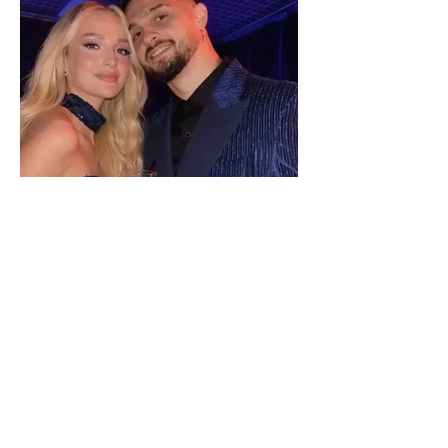
Selin Bollati i bën dedikimin e
veçantë Dj Gimbos (Foto)