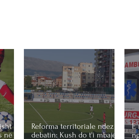
isht
Reforma territoriale ndez
E 
s në
debatin: Kush do t'i mbajë
n