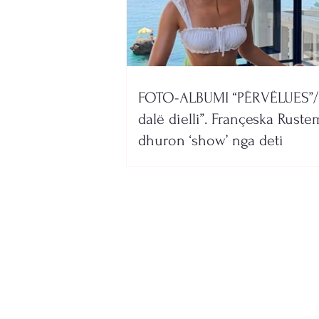
FOTO-ALBUMI “PËRVËLUES”/
dalë dielli”. Françeska Ruste
dhuron ‘show’ nga deti