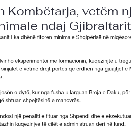
n Kombëtarja, vetëm n
nimale ndaj Gjibraltarit
Asanit i ka dhënë fitoren minimale Shqipërisë në miqësor
lvinho eksperimentoi me formacionin, kuqezinjtë u tregu
sinjalet e vetme drejt portës që erdhën nga gjuajtjet e
a.
jesën e dytë, kur nga fusha u larguan Broja e Daku, për 
që shtuan shpejtësinë e manovrës.
ndosi një penallti e fituar nga Shpendi dhe e ekzekutua
tazhin kuqezinjve të cilët e administruan deri në fund.