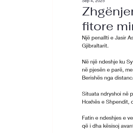
Sep 4, 2025
Zhgënje
fitore mi
Një penallti e Jasir 
Gjibraltarit.
Në një ndeshje ku Sy
në pjesën e parë, me 
Berishës nga distanc
Situata ndryshoi në p
Hoxhës e Shpendit, 
Fatin e ndeshjes e ve
që i dha kësisoj avan