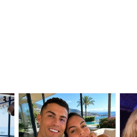
Reforma territoriale ndez
Skan
debatin: Kush do t'i mbajë
bllo
gjallë klubet sportive?
klub