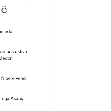
jë
en ndaj 
an pak aktivë 
 Medon 
t’i bërë vend 
r nga Asani, 