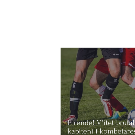
E rëndë! V*itet brutal
kapiteni i kombëtare