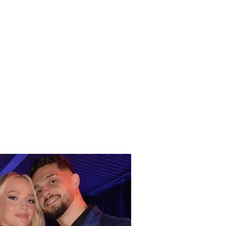
dal me kontratat, FIFA
kon merkaton e disa
eve shqiptare