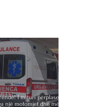
rëndë! I mituri përplaset
ga një motomjet dhe më