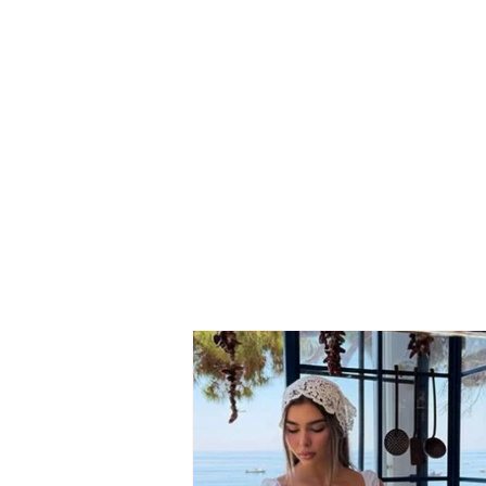
E rëndë! V*itet brutalisht
kapiteni i kombëtares në
prag të shtëpisë