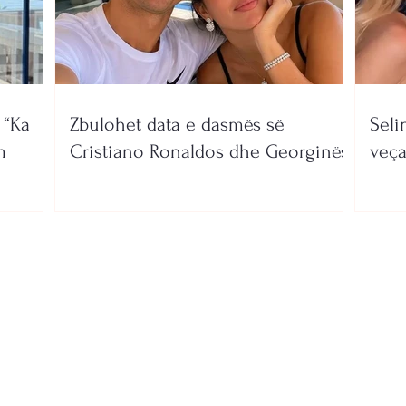
 “Ka
Zbulohet data e dasmës së
Seli
m
Cristiano Ronaldos dhe Georginës
veça