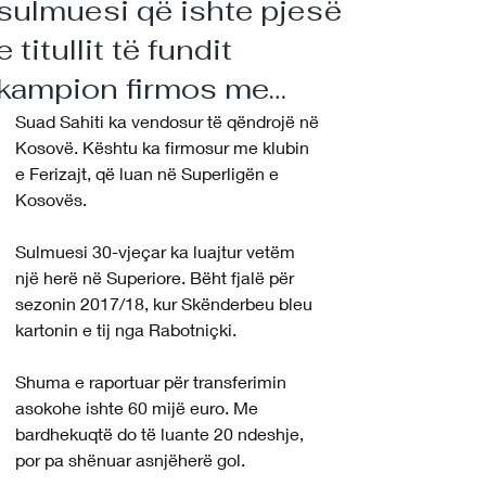
sulmuesi që ishte pjesë
e titullit të fundit
kampion firmos me…
Suad Sahiti ka vendosur të qëndrojë në 
Kosovë. Kështu ka firmosur me klubin 
e Ferizajt, që luan në Superligën e 
Kosovës.
Sulmuesi 30-vjeçar ka luajtur vetëm 
një herë në Superiore. Bëht fjalë për 
sezonin 2017/18, kur Skënderbeu bleu 
kartonin e tij nga Rabotniçki.
Shuma e raportuar për transferimin 
asokohe ishte 60 mijë euro. Me 
bardhekuqtë do të luante 20 ndeshje, 
por pa shënuar asnjëherë gol.