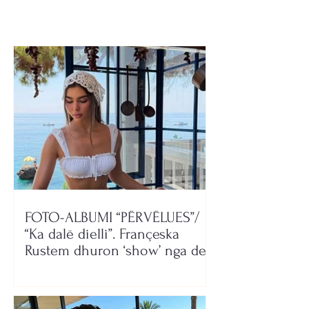
FOTO-ALBUMI “PËRVËLUES”/
“Ka dalë dielli”. Françeska
Rustem dhuron ‘show’ nga deti