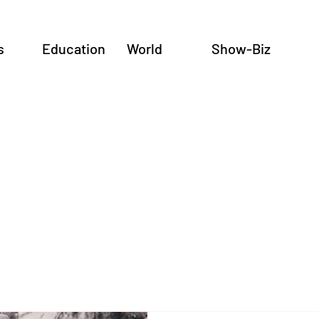
s
Education
World
Show-Biz