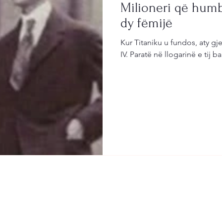
Milioneri që humb
dy fëmijë
Kur Titaniku u fundos, aty g
IV. Paratë në llogarinë e tij 