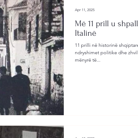
Apr 11, 2025
Më 11 prill u shpa
Italinë
11 prilli në historinë shqipta
ndryshimet politike dhe zhvi
mënyrë të...