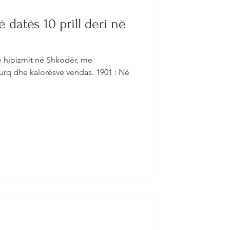
ë datës 10 prill deri në
 e hipizmit në Shkodër, me
dhe kalorësve vendas. 1901 : Në