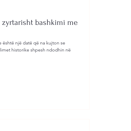
ll zyrtarisht bashkimi me
re është një datë që na kujton se
llimet historike shpesh ndodhin në