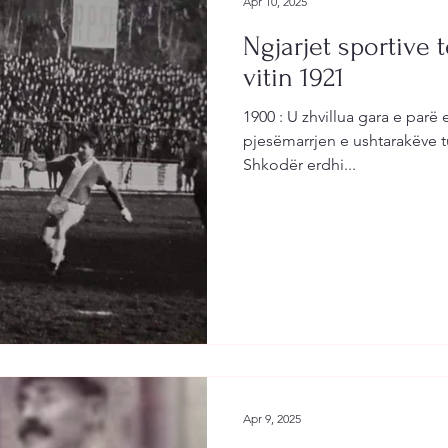
Apr 10, 2025
Ngjarjet sportive t
vitin 1921
1900 : U zhvillua gara e parë
pjesëmarrjen e ushtarakëve turq 
Shkodër erdhi...
Apr 9, 2025