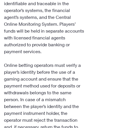
identifiable and traceable in the 
operator’s systems, the financial 
agent’s systems, and the Central 
Online Monitoring System. Players’ 
funds will be held in separate accounts 
with licensed financial agents 
authorized to provide banking or 
payment services.
Online betting operators must verify a 
player’s identity before the use of a 
gaming account and ensure that the 
payment method used for deposits or 
withdrawals belongs to the same 
person. In case of a mismatch 
between the player’s identity and the 
payment instrument holder, the 
operator must reject the transaction 
and, if necessary, return the funds to 