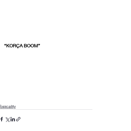
“KORÇA BOOM”
Topicality