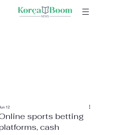
Jun 12
Online sports betting
platforms, cash