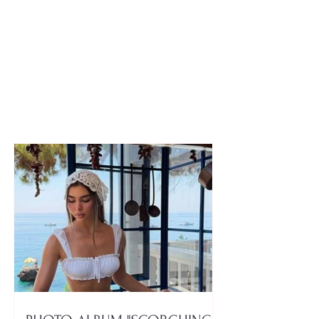
SAD NEWS / She could
Diesel prices fal
not win the battle
Wednesday it d
against the serious
199 lekë per lit
illness, 37-year-old
woman passes away…