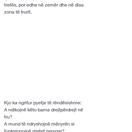
tretës, por edhe në zemër dhe në disa 
zona të trurit.
Kjo ka ngritur pyetje të rëndësishme:
A ndikojnë këto barna drejtpërdrejt në 
tru?
A mund të ndryshojnë mënyrën si 
funksionojnë rrjetet nervore?