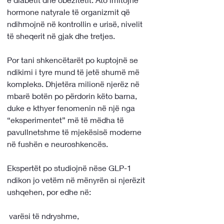
hormone natyrale të organizmit që 
ndihmojnë në kontrollin e urisë, nivelit 
të sheqerit në gjak dhe tretjes.
Por tani shkencëtarët po kuptojnë se 
ndikimi i tyre mund të jetë shumë më 
kompleks. Dhjetëra milionë njerëz në 
mbarë botën po përdorin këto barna, 
duke e kthyer fenomenin në një nga 
“eksperimentet” më të mëdha të 
pavullnetshme të mjekësisë moderne 
në fushën e neuroshkencës.
Ekspertët po studiojnë nëse GLP-1 
ndikon jo vetëm në mënyrën si njerëzit 
ushqehen, por edhe në:
 varësi të ndryshme,