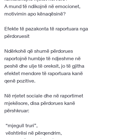
A mund të ndikojnë në emocionet, 
motivimin apo kënaqësinë?
Efekte të pazakonta të raportuara nga 
përdoruesit
Ndërkohë që shumë përdorues 
raportojnë humbje të ndjeshme në 
peshë dhe ulje të oreksit, jo të gjitha 
efektet mendore të raportuara kanë 
qenë pozitive.
Në rrjetet sociale dhe në raportimet 
mjekësore, disa përdorues kanë 
përshkruar:
 “mjegull truri”,
 vështirësi në përqendrim,