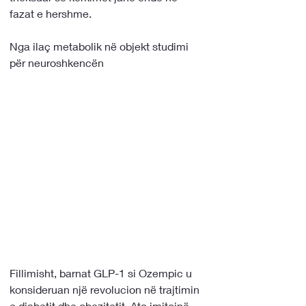
fazat e hershme.
Nga ilaç metabolik në objekt studimi 
për neuroshkencën
Fillimisht, barnat GLP-1 si Ozempic u 
konsideruan një revolucion në trajtimin 
e diabetit dhe obezitetit. Ato imitojnë 