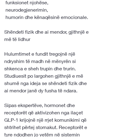
 funksionet njohëse,
 neurodegjenerimin,
 humorin dhe kënaqësinë emocionale.
Shëndeti fizik dhe ai mendor, gjithnjë e 
më të lidhur
Hulumtimet e fundit tregojnë një 
ndryshim të madh në mënyrën si 
shkenca e sheh trupin dhe trurin. 
Studiuesit po largohen gjithnjë e më 
shumë nga ideja se shëndeti fizik dhe 
ai mendor janë dy fusha të ndara.
Sipas ekspertëve, hormonet dhe 
receptorët që aktivizohen nga ilaçet 
GLP-1 krijojnë një rrjet komunikimi që 
shtrihet përtej stomakut. Receptorët e 
tyre ndodhen jo vetëm në sistemin 