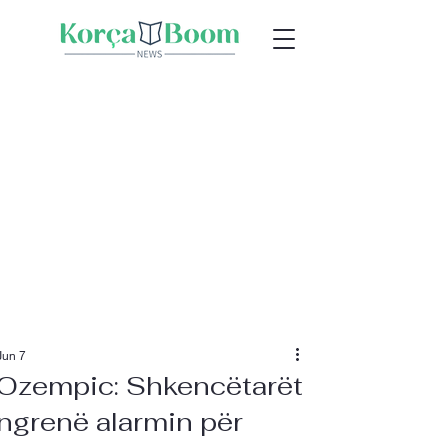
Jun 7
Ozempic: Shkencëtarët
ngrenë alarmin për