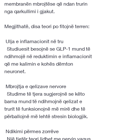
membranën mbrojtëse që ndan trurin 
nga qarkullimi i gjakut.
Megjithatë, disa teori po fitojnë terren:
 Ulja e inflamacionit në tru
  Studiuesit besojnë se GLP-1 mund të 
ndihmojë në reduktimin e inflamacionit 
që me kalimin e kohës dëmton 
neuronet.
 Mbrojtja e qelizave nervore
  Studime të tjera sugjerojnë se këto 
barna mund të ndihmojnë qelizat e 
trurit të funksionojnë më mirë dhe të 
përballojnë më lehtë stresin biologjik.
 Ndikimi përmes zorrëve
  Një tjetër teori lidhet me nervin vagus, 