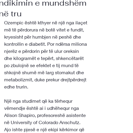
ndikimin e mundshëm
në tru
Ozempic është kthyer në një nga ilaçet 
më të përdorura në botë vitet e fundit, 
kryesisht për humbjen në peshë dhe 
kontrollin e diabetit. Por ndërsa miliona 
njerëz e përdorin për të ulur oreksin 
dhe kilogramët e tepërt, shkencëtarët 
po zbulojnë se efektet e tij mund të 
shkojnë shumë më larg stomakut dhe 
metabolizmit, duke prekur drejtpërdrejt 
edhe trurin.
Një nga studimet që ka tërhequr 
vëmendje është ai i udhëhequr nga 
Alison Shapiro, profesoreshë asistente 
në University of Colorado Anschutz. 
Ajo ishte pjesë e një ekipi kërkimor që 