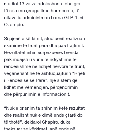
studioi 13 vajza adoleshente dhe gra 
të reja me çrregullime hormonale, të 
cilave iu administruan barna GLP-1, si 
Ozempic.
Si pjesë e kërkimit, studiuesit realizuan 
skanime të trurit para dhe pas trajtimit. 
Rezultatet ishin surprizuese: brenda 
pak muajsh u vunë re ndryshime të 
rëndësishme në lidhjet nervore të trurit, 
veçanërisht në të ashtuquajturin “Rrjeti 
i Rëndësisë së Parë”, një sistem që 
lidhet me vëmendjen, përqendrimin 
dhe përpunimin e informacionit.
“Nuk e prisnim ta shihnim këtë rezultat 
dhe realisht nuk e dimë ende çfarë do 
të thotë”, deklaroi Shapiro, duke 
theksuar se kërkimet janë ende në 