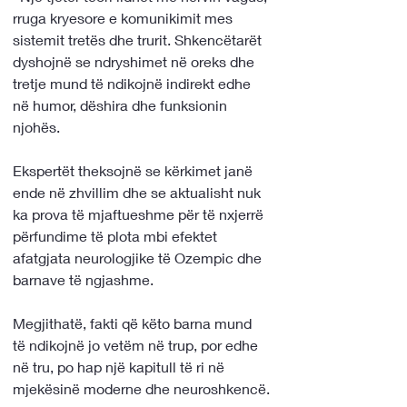
rruga kryesore e komunikimit mes 
sistemit tretës dhe trurit. Shkencëtarët 
dyshojnë se ndryshimet në oreks dhe 
tretje mund të ndikojnë indirekt edhe 
në humor, dëshira dhe funksionin 
njohës.
Ekspertët theksojnë se kërkimet janë 
ende në zhvillim dhe se aktualisht nuk 
ka prova të mjaftueshme për të nxjerrë 
përfundime të plota mbi efektet 
afatgjata neurologjike të Ozempic dhe 
barnave të ngjashme.
Megjithatë, fakti që këto barna mund 
të ndikojnë jo vetëm në trup, por edhe 
në tru, po hap një kapitull të ri në 
mjekësinë moderne dhe neuroshkencë.