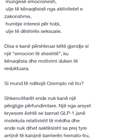
 mungesë emocionesh,
 ulje të kënaqësisë nga aktivitetet e 
zakonshme,
 humbje interesi për hobi,
 ulje të dëshirës seksuale.
Disa e kanë përshkruar këtë gjendje si 
një “emocion të sheshtë”, ku 
kënaqësia dhe motivimi duken të 
reduktuara.
Si mund të ndikojë Ozempic në tru?
Shkencëtarët ende nuk kanë një 
përgjigje përfundimtare. Një nga arsyet 
kryesore është se barnat GLP-1 janë 
molekula relativisht të mëdha dhe 
ende nuk dihet saktësisht sa prej tyre 
arrijnë të kalojnë barrierën hemato-tru, 